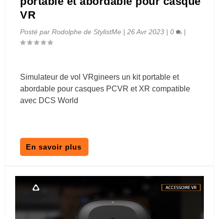
portable et abordable pour casque
VR
Posté par
Rodolphe de StylistMe
|
26 Avr 2023
|
0
|
Simulateur de vol VRgineers un kit portable et
abordable pour casques PCVR et XR compatible
avec DCS World
En savoir plus