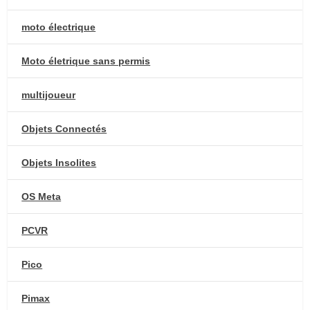
moto électrique
Moto életrique sans permis
multijoueur
Objets Connectés
Objets Insolites
OS Meta
PCVR
Pico
Pimax