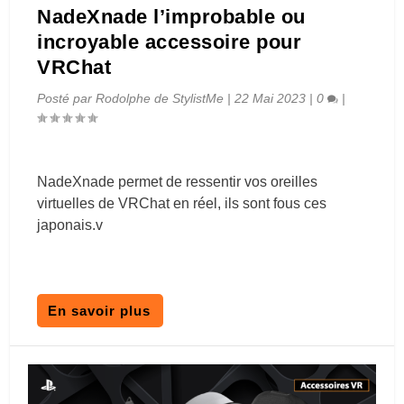
NadeXnade l’improbable ou
incroyable accessoire pour
VRChat
Posté par
Rodolphe de StylistMe
|
22 Mai 2023
|
0
|
NadeXnade permet de ressentir vos oreilles
virtuelles de VRChat en réel, ils sont fous ces
japonais.v
En savoir plus