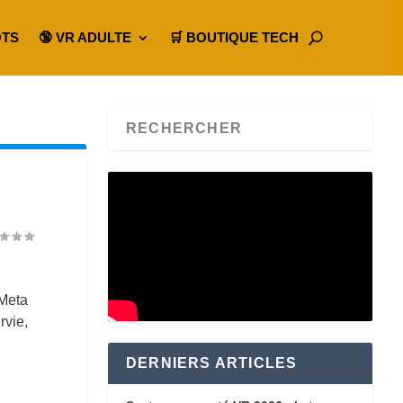
OTS
🔞 VR ADULTE
🛒 BOUTIQUE TECH
Meta
rvie,
DERNIERS ARTICLES