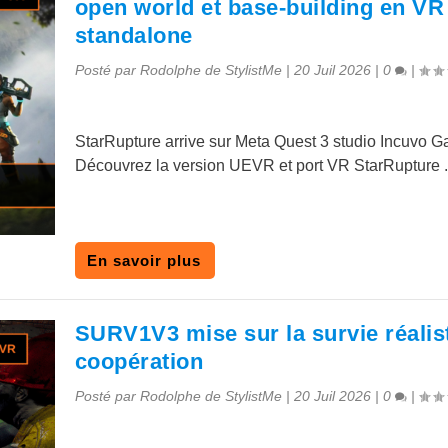
open world et base-building en VR
standalone
Posté par
Rodolphe de StylistMe
|
20 Juil 2026
|
0
|
StarRupture arrive sur Meta Quest 3 studio Incuvo 
Découvrez la version UEVR et port VR StarRupture .
En savoir plus
SURV1V3 mise sur la survie réalist
coopération
Posté par
Rodolphe de StylistMe
|
20 Juil 2026
|
0
|