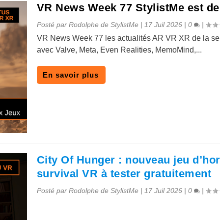
VR News Week 77 StylistMe est de
Posté par
Rodolphe de StylistMe
|
17 Juil 2026
|
0
|
VR News Week 77 les actualités AR VR XR de la s
avec Valve, Meta, Even Realities, MemoMind,...
En savoir plus
City Of Hunger : nouveau jeu d’ho
survival VR à tester gratuitement
Posté par
Rodolphe de StylistMe
|
17 Juil 2026
|
0
|