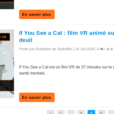
En savoir plus
If You See a Cat : film VR animé su
deuil
Posté par
Rodolphe de StylistMe
|
14 Juil 2026
|
0
|
If You See a Cat est un film VR de 37 minutes sur le d
santé mentale.
En savoir plus
1
…
3
4
5
…