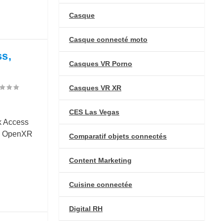
Casque
Casque connecté moto
ss,
Casques VR Porno
Casques VR XR
CES Las Vegas
k Access
ifs OpenXR
Comparatif objets connectés
Content Marketing
Cuisine connectée
Digital RH