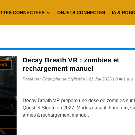
TTES CONNECTEES
OBJETS CONNECTES
IA & ROB
Decay Breath VR : zombies et
rechargement manuel
Posté par
Rodolphe de StylistMe
|
21 Juil 2026
|
0
|
Decay Breath VR prépare une dose de zombies sur 
Quest et Steam en 2027. Modes casual, hardcore, su
armes à rechargement manuel.