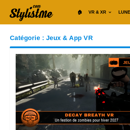
🏠︎
VR & XR
LUNE
Catégorie :
Jeux & App VR