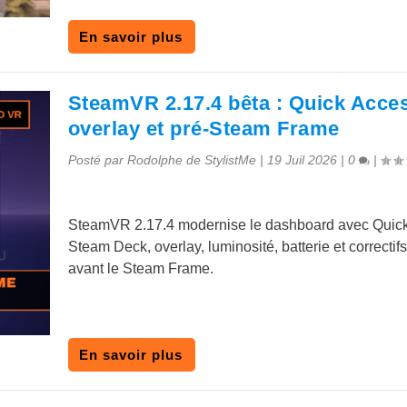
En savoir plus
SteamVR 2.17.4 bêta : Quick Acce
overlay et pré-Steam Frame
Posté par
Rodolphe de StylistMe
|
19 Juil 2026
|
0
|
SteamVR 2.17.4 modernise le dashboard avec Quic
Steam Deck, overlay, luminosité, batterie et correct
avant le Steam Frame.
En savoir plus