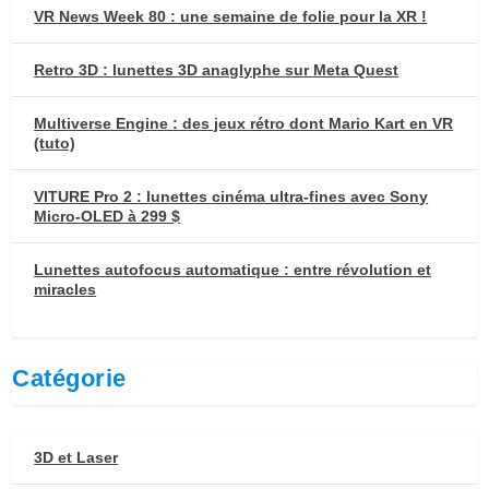
VR News Week 80 : une semaine de folie pour la XR !
:
9
:
8
3
,
6
,
Retro 3D : lunettes 3D anaglyphe sur Meta Quest
5
2
1
8
9
5
9
0
Multiverse Engine : des jeux rétro dont Mario Kart en VR
,
,
(tuto)
9
€
9
€
VITURE Pro 2 : lunettes cinéma ultra-fines avec Sony
9
.
9
.
Micro-OLED à 299 $
€
€
Lunettes autofocus automatique : entre révolution et
.
.
miracles
Catégorie
3D et Laser