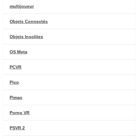
multijoueur
Objets Connectés
Objets Insolites
OS Meta
PCVR
Pico
Pimax
Porno VR
PSVR 2