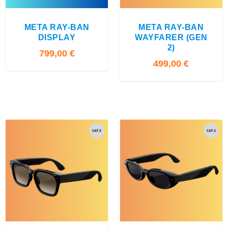
r
é
META RAY-BAN
META RAY-BAN
c
DISPLAY
WAYFARER (GEN
e
2)
n
799,00
€
499,00
€
t
a
u
p
l
u
s
a
n
c
i
e
n