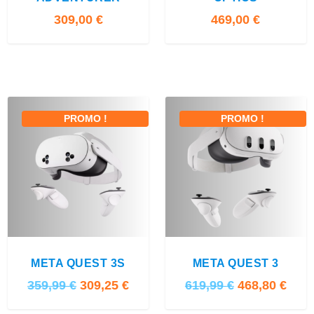
309,00
€
469,00
€
PROMO !
PROMO !
5.00
META QUEST 3S
META QUEST 3
L
L
L
L
359,99
€
309,25
€
619,99
€
468,80
€
e
e
e
e