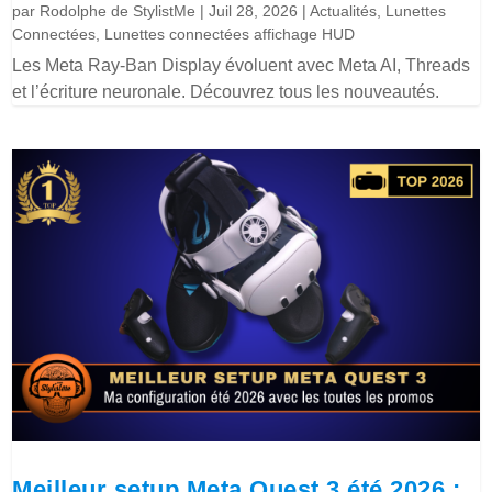
par
Rodolphe de StylistMe
|
Juil 28, 2026
|
Actualités
,
Lunettes
Connectées
,
Lunettes connectées affichage HUD
Les Meta Ray-Ban Display évoluent avec Meta AI, Threads
et l’écriture neuronale. Découvrez tous les nouveautés.
Meilleur setup Meta Quest 3 été 2026 :