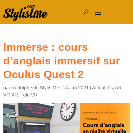
Immerse : cours
d’anglais immersif sur
Oculus Quest 2
par
Rodolphe de StylistMe
|
14 Jan 2021
|
Actualités
,
AR
VR XR
,
Tuto VR