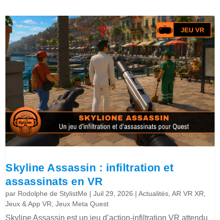
Skyline Assassin : infiltration et
assassinats en VR
par
Rodolphe de StylistMe
|
Juil 29, 2026
|
Actualités
,
AR VR XR
,
Jeux & App VR
,
Jeux Meta Quest
Skyline Assassin est un jeu d’action-infiltration VR attendu