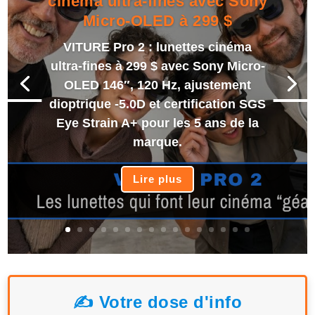
cinéma ultra-fines avec Sony
Micro-OLED à 299 $
VITURE Pro 2 : lunettes cinéma
ultra-fines à 299 $ avec Sony Micro-
OLED 146″, 120 Hz, ajustement
dioptrique -5.0D et certification SGS
Eye Strain A+ pour les 5 ans de la
marque.
Lire plus
✍️ Votre dose d'info