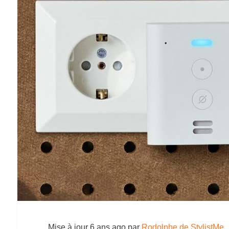
Mise à jour
6 ans ago
par
Rodolphe de StylistMe