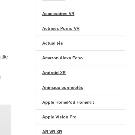
Accessoires VR
Actrices Porno VR
Actualités
ttle
Amazon Alexa Echo
Android XR
a
Animaux connectés
Apple HomePod HomeKit
Apple Vision Pro
AR VR XR