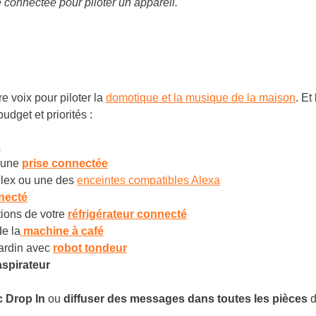
e connectée pour piloter un appareil.
tre voix pour piloter la
domotique et la musique de la maison
. Et
udget et priorités :
s
r une
prise connectée
Flex ou une des
enceintes compatibles Alexa
necté
tions de votre
réfrigérateur connecté
de la
machine à café
jardin avec
robot tondeur
aspirateur
c Drop In
ou
diffuser des messages dans toutes les pièces
d