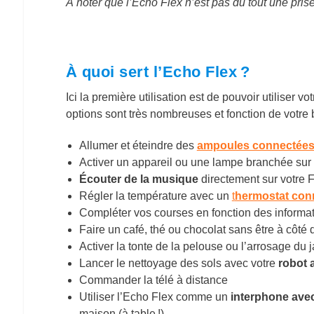
À noter que l’Echo Flex n’est pas du tout une pris
À quoi sert l’Echo Flex ?
Ici la première utilisation est de pouvoir utiliser vo
options sont très nombreuses et fonction de votre b
Allumer et éteindre des
ampoules connectée
Activer un appareil ou une lampe branchée su
Écouter de la musique
directement sur votre 
Régler la température avec un
t
hermostat con
Compléter vos courses en fonction des informa
Faire un café, thé ou chocolat sans être à côté 
Activer la tonte de la pelouse ou l’arrosage du 
Lancer le nettoyage des sols avec votre
robot 
Commander la télé à distance
Utiliser l’Echo Flex comme un
interphone ave
maison (à table !).