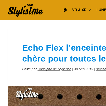
🏠︎
VR & XR
LUNE
Echo Flex l’enceint
chère pour toutes l
Posté par
Rodolphe de StylistMe
|
30 Sep 2019
|
Amazo