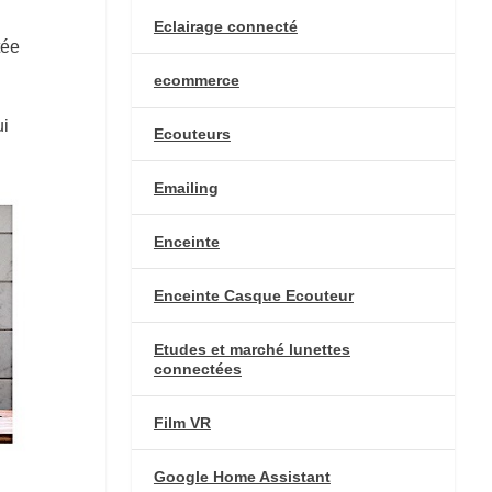
Eclairage connecté
tée
ecommerce
ui
Ecouteurs
Emailing
Enceinte
Enceinte Casque Ecouteur
Etudes et marché lunettes
connectées
Film VR
Google Home Assistant