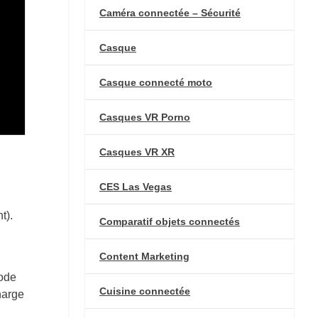
Caméra connectée – Sécurité
Casque
Casque connecté moto
Casques VR Porno
Casques VR XR
CES Las Vegas
t).
Comparatif objets connectés
Content Marketing
mode
Cuisine connectée
harge