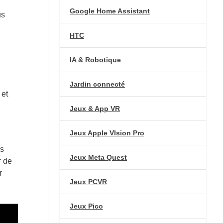
Google Home Assistant
us
HTC
IA & Robotique
Jardin connecté
 et
Jeux & App VR
Jeux Apple VIsion Pro
es
Jeux Meta Quest
r de
r
Jeux PCVR
Jeux Pico