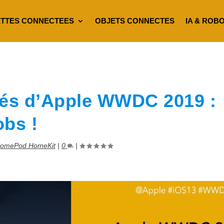
TTES CONNECTEES
OBJETS CONNECTES
IA & ROB
tés d’Apple WWDC 2019 :
obs !
HomePod HomeKit
|
0
|