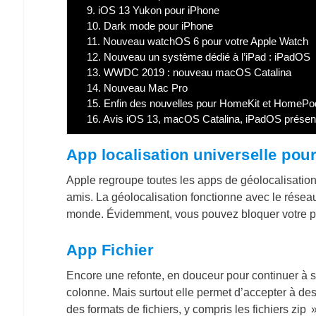
9.
iOS 13 Yukon pour iPhone
10.
Dark mode pour iPhone
11.
Nouveau watchOS 6 pour votre Apple Watch
12.
Nouveau un système dédié à l’iPad : iPadOS
13.
WWDC 2019 : nouveau macOS Catalina
14.
Nouveau Mac Pro
15.
Enfin des nouvelles pour HomeKit et HomePo
16.
Avis iOS 13, macOS Catalina, iPadOS prése
App localisation universelle pou
Apple regroupe toutes les apps de géolocalisation 
amis. La géolocalisation fonctionne avec le résea
monde. Évidemment, vous pouvez bloquer votre pro
App Fichier
Encore une refonte, en douceur pour continuer à s’
colonne. Mais surtout elle permet d’accepter à de
des formats de fichiers, y compris les fichiers zip »