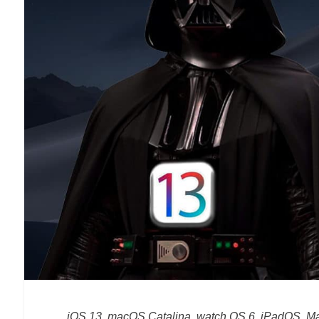
iOS 13, macOS Catalina, watch OS 6, iPadOS, Ma