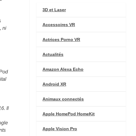
3D et Laser
s
Accessoires VR
 ni
Actrices Porno VR
Actualités
Amazon Alexa Echo
iPod
ital
Android XR
Animaux connectés
. Il
Apple HomePod HomeKit
ogle
Apple Vision Pro
nts