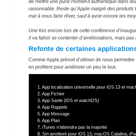
de mettre une puce HomeKit authentique dans leurs
raisonnable. Reste qu’Apple malgré des produits très
mal à nous faire rêver, sauf à avoir encore les moy
Une fois encore lors de cette conférence d’inaug
il va falloir se contenter d’améliorations, mais 
Refonte de certaines application
Comme Apple prévoit d’utiliser de nous permettre 
en profitent pour améliorer un peu le tout.
1.
App localisation universelle pour iOS 13 et ma
2.
App Fichier
3.
App Santé (iOS et watchOS)
4.
App Rappels
5.
App Message
6.
App Plan
7.
iTunes n’atteindra pas la majorité
8.
Siri amélioré pour iOS 13, macOS Catalina, 