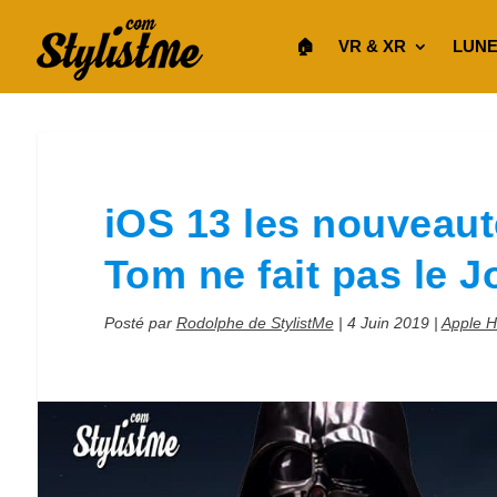
🏠︎
VR & XR
LUNE
iOS 13 les nouveau
Tom ne fait pas le J
Posté par
Rodolphe de StylistMe
|
4 Juin 2019
|
Apple 