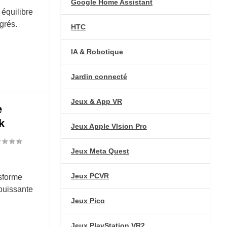
Google Home Assistant
 équilibre
grés.
HTC
IA & Robotique
Jardin connecté
Jeux & App VR
e
k
Jeux Apple VIsion Pro
Jeux Meta Quest
Jeux PCVR
sforme
puissante
Jeux Pico
Jeux PlayStation VR2