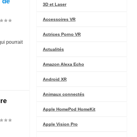
 de
3D et Laser
Accessoires VR
Actrices Porno VR
ui pourrait
Actualités
Amazon Alexa Echo
Android XR
Animaux connectés
re
Apple HomePod HomeKit
Apple Vision Pro