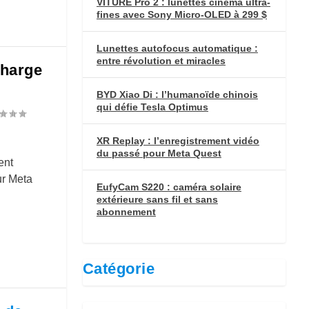
VITURE Pro 2 : lunettes cinéma ultra-
fines avec Sony Micro-OLED à 299 $
Lunettes autofocus automatique :
entre révolution et miracles
charge
BYD Xiao Di : l’humanoïde chinois
qui défie Tesla Optimus
XR Replay : l’enregistrement vidéo
du passé pour Meta Quest
ent
ur Meta
EufyCam S220 : caméra solaire
extérieure sans fil et sans
abonnement
Catégorie