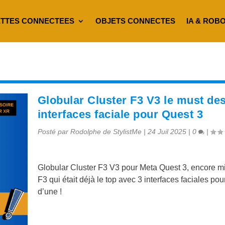
TTES CONNECTEES
OBJETS CONNECTES
IA & ROB
Globular Cluster F3 V3 le must de
interfaces faciale pour Quest 3
Posté par
Rodolphe de StylistMe
|
24 Juil 2025
|
0
|
Globular Cluster F3 V3 pour Meta Quest 3, encore m
F3 qui était déjà le top avec 3 interfaces faciales pour
d’une !