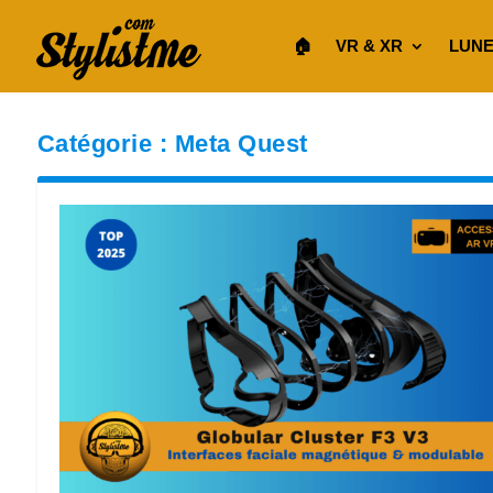
🏠︎
VR & XR
LUNE
Catégorie :
Meta Quest