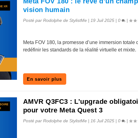
Meta FOV 180 : le rêve d’un champ
vision humain
Posté par
Rodolphe de StylistMe
|
19 Juil 2025
|
0
|
Meta FOV 180, la promesse d’une immersion totale q
redéfinir les standards de la réalité virtuelle et mixte.
En savoir plus
AMVR Q3FC3 : L’upgrade obligatoi
pour votre Meta Quest 3
Posté par
Rodolphe de StylistMe
|
16 Juil 2025
|
0
|