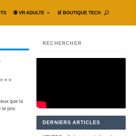
OTS
🔞 VR ADULTE
🛒 BOUTIQUE TECH
s
ieux que la
 le prix
DERNIERS ARTICLES