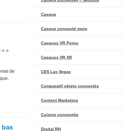
Casque
Casque connecté moto
Casques VR Porno
Casques VR XR
omet de
CES Las Vegas
ique.
Comparatif objets connectés
Content Marketing
Cuisine connectée
s bas
Digital RH