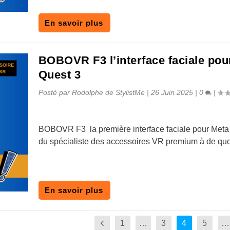
En savoir plus
BOBOVR F3 l’interface faciale pou
Quest 3
Posté par
Rodolphe de StylistMe
|
26 Juin 2025
|
0
|
BOBOVR F3 la première interface faciale pour Meta
du spécialiste des accessoires VR premium à de quo
En savoir plus
1
…
3
4
5
…