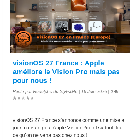
visionOS 27 France : Apple
améliore le Vision Pro mais pas
pour nous !
Posté par
Rodolphe de StylistMe
|
16 Juin 2026
|
0
|
visionOS 27 France s’annonce comme une mise à
jour majeure pour Apple Vision Pro, et surtout, tout
ce qu’on ne verra pas chez nous !