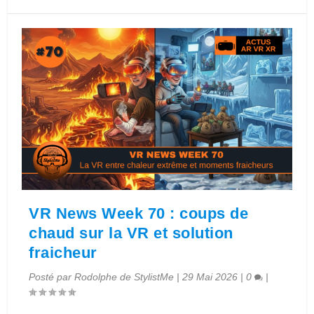
VR News Week 70 : coups de
chaud sur la VR et solution
fraicheur
Posté par
Rodolphe de StylistMe
|
29 Mai 2026
|
0
|