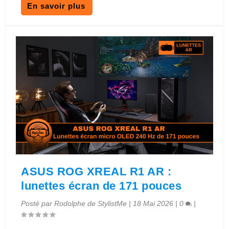
En savoir plus
ASUS ROG XREAL R1 AR :
lunettes écran de 171 pouces
Posté par
Rodolphe de StylistMe
|
18 Mai 2026
|
0
|