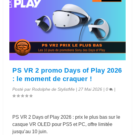
PS VR 2 promo Days of Play 2026
: le moment de craquer !
Posté par
Rodolphe de StylistMe
|
27 Mai 2026
|
0
|
PS VR 2 Days of Play 2026 : prix le plus bas sur le
casque VR OLED pour PS5 et PC, offre limitée
jusqu’au 10 juin.