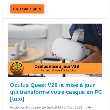
En savoir plus
Oculus Quest V28 la mise à jour
qui transforme votre casque en PC
[tuto]
Posté par
Rodolphe de StylistMe
|
14 Avr 2021
|
0
|