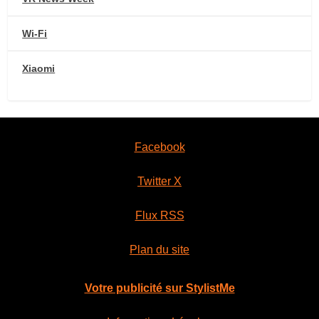
Wi-Fi
Xiaomi
Facebook
Twitter X
Flux RSS
Plan du site
Votre publicité sur StylistMe