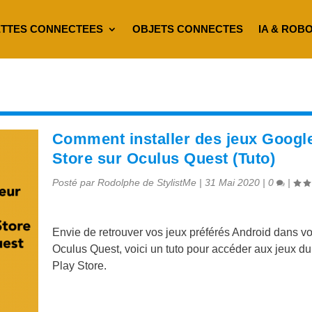
TTES CONNECTEES
OBJETS CONNECTES
IA & ROB
Comment installer des jeux Googl
Store sur Oculus Quest (Tuto)
Posté par
Rodolphe de StylistMe
|
31 Mai 2020
|
0
|
Envie de retrouver vos jeux préférés Android dans v
Oculus Quest, voici un tuto pour accéder aux jeux d
Play Store.