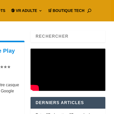
OTS
🔞 VR ADULTE
🛒 BOUTIQUE TECH
e Play
otre casque
u Google
DERNIERS ARTICLES