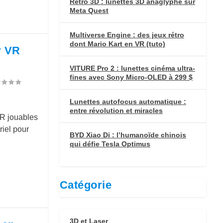
Retro 3D : lunettes 3D anaglyphe sur
Meta Quest
Multiverse Engine : des jeux rétro
dont Mario Kart en VR (tuto)
r VR
VITURE Pro 2 : lunettes cinéma ultra-
fines avec Sony Micro-OLED à 299 $
Lunettes autofocus automatique :
entre révolution et miracles
VR jouables
riel pour
BYD Xiao Di : l’humanoïde chinois
qui défie Tesla Optimus
Catégorie
3D et Laser