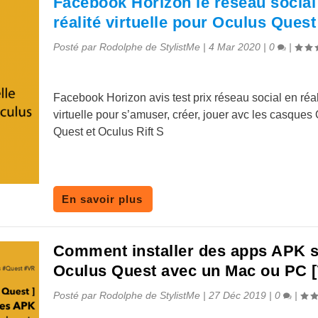
Facebook Horizon le réseau social
réalité virtuelle pour Oculus Quest
Posté par
Rodolphe de StylistMe
|
4 Mar 2020
|
0
|
Facebook Horizon avis test prix réseau social en réal
virtuelle pour s’amuser, créer, jouer avc les casques
Quest et Oculus Rift S
En savoir plus
Comment installer des apps APK 
Oculus Quest avec un Mac ou PC [
Posté par
Rodolphe de StylistMe
|
27 Déc 2019
|
0
|