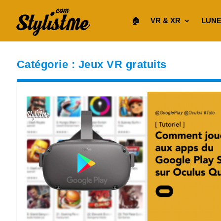
🏠︎
VR & XR
LUNE
Catégorie :
Jeux VR gratuits