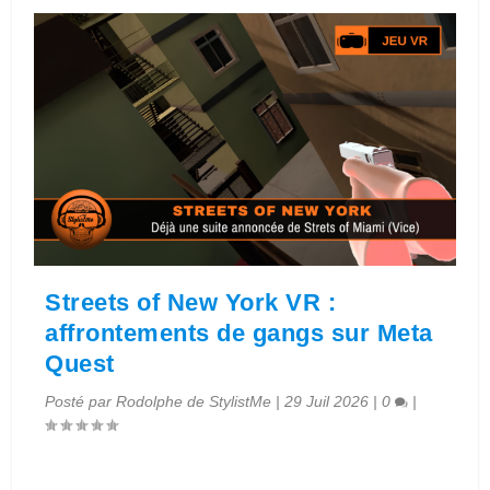
Streets of New York VR :
affrontements de gangs sur Meta
Quest
Posté par
Rodolphe de StylistMe
|
29 Juil 2026
|
0
|