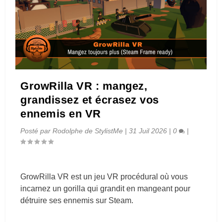
GrowRilla VR : mangez,
grandissez et écrasez vos
ennemis en VR
Posté par
Rodolphe de StylistMe
|
31 Juil 2026
|
0
|
GrowRilla VR est un jeu VR procédural où vous
incarnez un gorilla qui grandit en mangeant pour
détruire ses ennemis sur Steam.