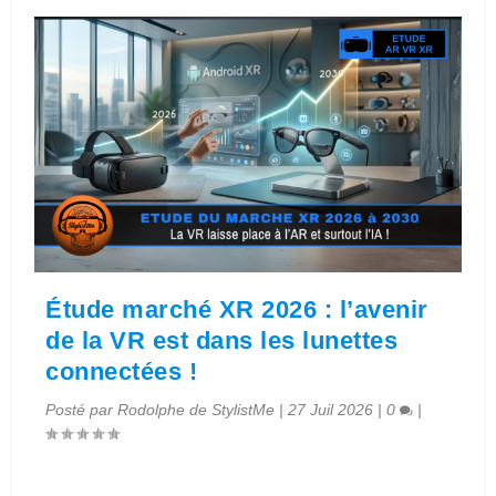
Étude marché XR 2026 : l’avenir
de la VR est dans les lunettes
connectées !
Posté par
Rodolphe de StylistMe
|
27 Juil 2026
|
0
|