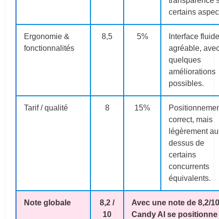
transparence 
certains aspec
Ergonomie &
8,5
5%
Interface fluide
fonctionnalités
agréable, ave
quelques
améliorations
possibles.
Tarif / qualité
8
15%
Positionneme
correct, mais
légèrement au
dessus de
certains
concurrents
équivalents.
Note globale
8,2 /
Avec une note de
8,2/1
10
Candy AI se positionne