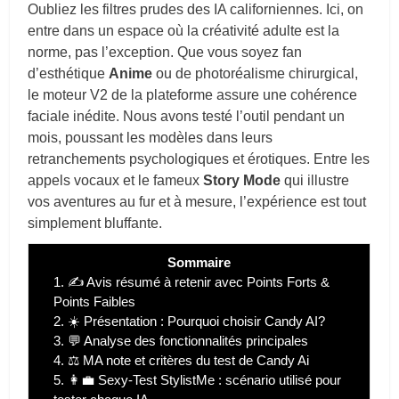
Oubliez les filtres prudes des IA californiennes. Ici, on
entre dans un espace où la créativité adulte est la
norme, pas l’exception. Que vous soyez fan
d’esthétique
Anime
ou de photoréalisme chirurgical,
le moteur V2 de la plateforme assure une cohérence
faciale inédite. Nous avons testé l’outil pendant un
mois, poussant les modèles dans leurs
retranchements psychologiques et érotiques. Entre les
appels vocaux et le fameux
Story Mode
qui illustre
vos aventures au fur et à mesure, l’expérience est tout
simplement bluffante.
Sommaire
1.
✍️ Avis résumé à retenir avec Points Forts &
Points Faibles
2.
☀️ Présentation : Pourquoi choisir Candy AI?
3.
💬 Analyse des fonctionnalités principales
4.
⚖️ MA note et critères du test de Candy Ai
5.
👩‍💼 Sexy-Test StylistMe : scénario utilisé pour