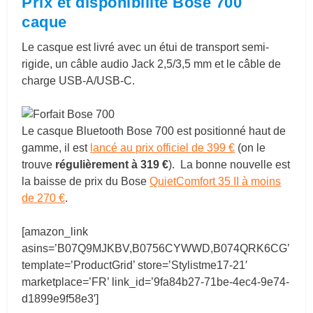
Prix et disponibilité Bose 700
caque
Le casque est livré avec un étui de transport semi-
rigide, un câble audio Jack 2,5/3,5 mm et le câble de
charge USB-A/USB-C.
Le casque Bluetooth Bose 700 est positionné haut de
gamme, il est
lancé au prix officiel de 399 €
(on le
trouve
régulièrement à 319 €
).
La bonne nouvelle est
la baisse de prix du Bose
QuietComfort 35 II à moins
de 270 €
.
[amazon_link
asins=’B07Q9MJKBV,B0756CYWWD,B074QRK6CG’
template=’ProductGrid’ store=’Stylistme17-21′
marketplace=’FR’ link_id=’9fa84b27-71be-4ec4-9e74-
d1899e9f58e3′]