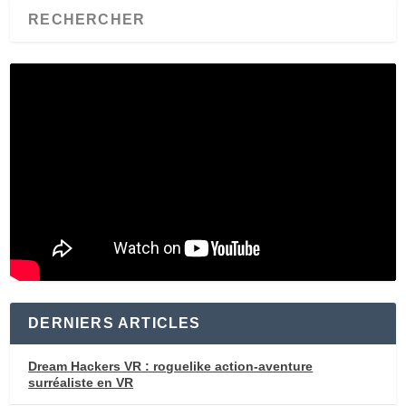
DERNIERS ARTICLES
Dream Hackers VR : roguelike action-aventure
surréaliste en VR