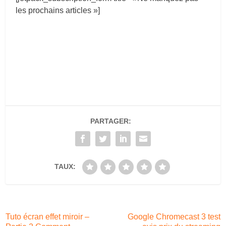
les prochains articles »]
PARTAGER:
TAUX:
Tuto écran effet miroir –
Google Chromecast 3 test