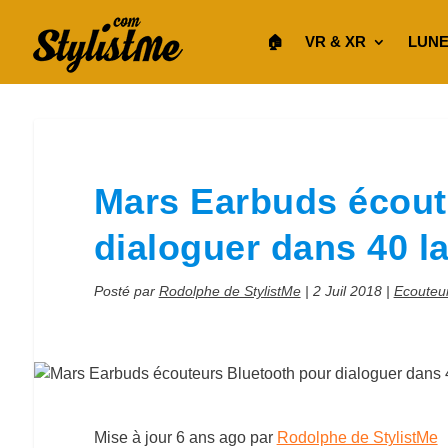
🏠︎
VR & XR
LUNE
Mars Earbuds écout
dialoguer dans 40 l
Posté par
Rodolphe de StylistMe
|
2 Juil 2018
|
Ecouteu
Mise à jour
6 ans ago
par
Rodolphe de StylistMe