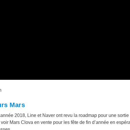
eurs Mars
année 2018, Line et Naver ont revu la roadmap pour une sortie
oir Mars Clova en vente pour les fête de fin d’année en espér
esses.