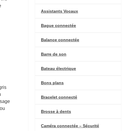
e
Assistants Vocaux
Bague connectée
Balance connectée
Barre de son
Bateau électrique
Bons plans
gris
u
Bracelet connecté
usage
(ou
Brosse à dents
Caméra connectée – Sécurité