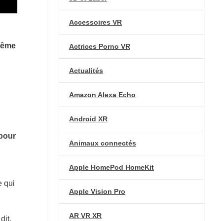
Accessoires VR
même
Actrices Porno VR
Actualités
Amazon Alexa Echo
Android XR
pour
Animaux connectés
Apple HomePod HomeKit
e qui
Apple Vision Pro
AR VR XR
dit,