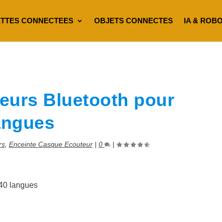
TTES CONNECTEES
OBJETS CONNECTES
IA & ROB
eurs Bluetooth pour
angues
rs
,
Enceinte Casque Ecouteur
|
0
|