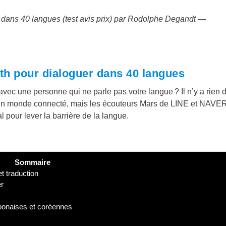
 dans 40 langues (test avis prix) par Rodolphe Degandt
—
th pour dialoguer dans 40 langues
vec une personne qui ne parle pas votre langue ? Il n’y a rien 
 un monde connecté, mais les écouteurs Mars de LINE et NAVE
l pour lever la barrière de la langue.
Sommaire
t traduction
er
aponaises et coréennes