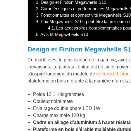
1.
Design et Finition Megawhells S10
2.
Caractéristiques et performances Megawhells
3.
Fonctionnalités et connectivité Megawhells S1
4.
Prix Megawheels S10 : peut-être la meilleure 
4.1.
Les accessoires complémentaires pour
5.
Avis M Megawheels S10
Design et Finition Megawhells S
Ce modèle est le plus évolué de la gamme, avec u
crevaisons. Le plateau central est de taille moyen
s’inspire fortement du modèle de
référence histor
plateforme en bois d’érable à la manière d’un ska
Poids 12.1 Kilogrammes
Couleur noire mate
Éclairage double phare LED 1W
Charge maximale 120 kg
Cadre en alliage d’aluminium à haute résist
Plateforme en bois d’érable malléable durab