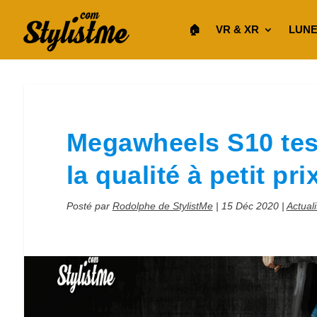
🏠︎
VR & XR
LUNE
Megawheels S10 test 
la qualité à petit pri
Posté par
Rodolphe de StylistMe
|
15 Déc 2020
|
Actuali