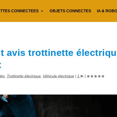
TTES CONNECTEES
OBJETS CONNECTES
IA & ROB
avis trottinette électriq
x
tés
,
Trottinette électrique
,
Véhicule électrique
|
1
|