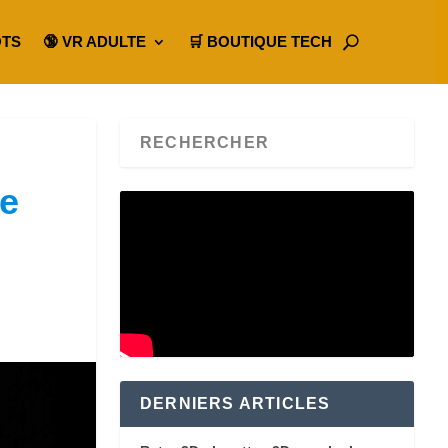
OTS
🔞 VR ADULTE
🛒 BOUTIQUE TECH
ue
DERNIERS ARTICLES