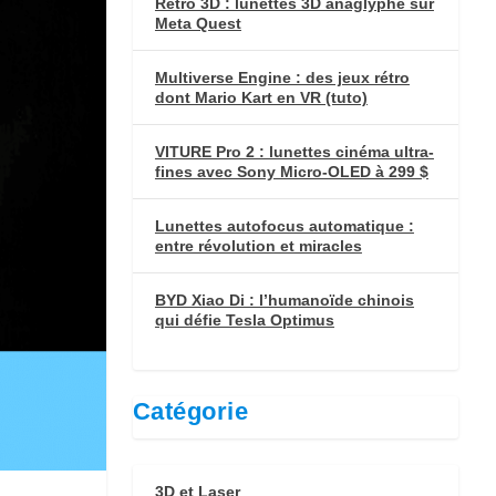
Retro 3D : lunettes 3D anaglyphe sur
Meta Quest
Multiverse Engine : des jeux rétro
dont Mario Kart en VR (tuto)
VITURE Pro 2 : lunettes cinéma ultra-
fines avec Sony Micro-OLED à 299 $
Lunettes autofocus automatique :
entre révolution et miracles
BYD Xiao Di : l’humanoïde chinois
qui défie Tesla Optimus
Catégorie
3D et Laser