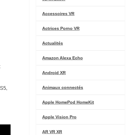
Accessoires VR
Actrices Porno VR
Actualités
Amazon Alexa Echo
t
Android XR
Animaux connectés
 S5,
Apple HomePod HomeKit
Apple Vision Pro
AR VR XR