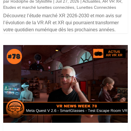
par
Rodolphe de StylistMe
|
Juil 27, 2026
|
Actualités
,
AR VR XR
,
Etudes et marché lunettes connectées
,
Lunettes Connectées
Découvrez l’étude marché XR 2026-2030 et mon avis sur
l’évolution de la VR AR et XR qui pourraient transformer
votre quotidien numérique dès les prochaines années.