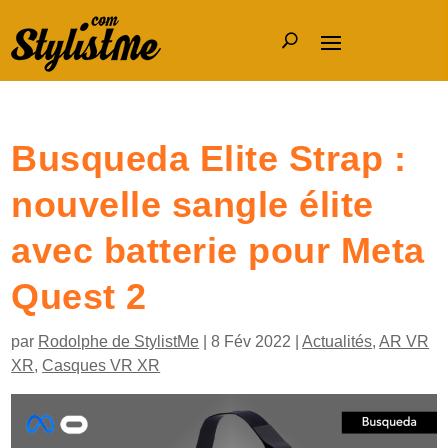
Busqueda Elite Strap :
nouvelle sangle élite
avec batterie pour Meta
Quest 2
par
Rodolphe de StylistMe
|
8 Fév 2022
|
Actualités
,
AR VR
XR
,
Casques VR XR