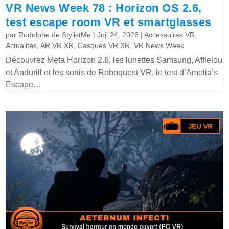
VR News Week 78 : Horizon OS 2.6,
test escape room VR et smartglasses
par
Rodolphe de StylistMe
|
Juil 24, 2026
|
Accessoires VR
,
Actualités
,
AR VR XR
,
Casques VR XR
,
VR News Week
Découvrez Meta Horizon 2.6, les lunettes Samsung, Afflelou
et Andurill et les sortis de Roboquest VR, le test d’Amelia’s
Escape…