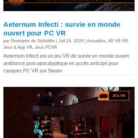
Aeternum Infecti : survie en monde
ouvert pour PC VR
par
Rodolphe de StylistMe
|
Juil 24, 2026
|
Actualités
,
AR VR XR
,
Jeux & App VR
,
Jeux PCVR
Aeternum Infecti est un jeu VR de survie en monde ouvert
ambiance post-apocalyptique en accès anticipé pour
casques PC VR sur Steam