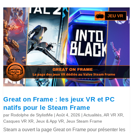
Great on Frame : les jeux VR et PC
natifs pour le Steam Frame
par
Rodolphe de StylistMe
|
Août 4, 2026
|
Actualités
,
AR VR XR
,
Casques VR XR
,
Jeux & App VR
,
Jeux Steam Frame
Steam a ouvert la page Great on Frame pour présenter les