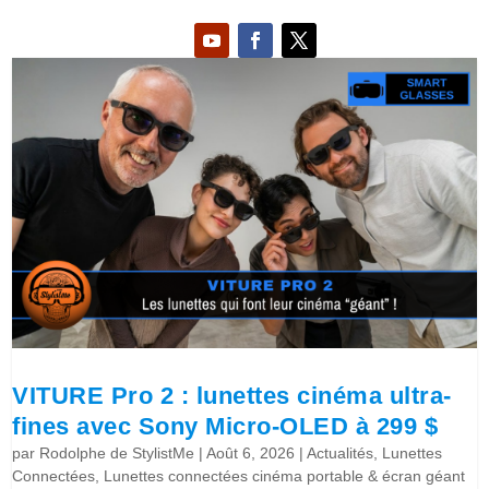
VITURE Pro 2 : lunettes cinéma ultra-
fines avec Sony Micro-OLED à 299 $
par
Rodolphe de StylistMe
|
Août 6, 2026
|
Actualités
,
Lunettes
Connectées
,
Lunettes connectées cinéma portable & écran géant