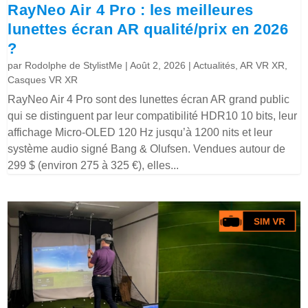
RayNeo Air 4 Pro : les meilleures
lunettes écran AR qualité/prix en 2026
?
par
Rodolphe de StylistMe
|
Août 2, 2026
|
Actualités
,
AR VR XR
,
Casques VR XR
RayNeo Air 4 Pro sont des lunettes écran AR grand public
qui se distinguent par leur compatibilité HDR10 10 bits, leur
affichage Micro-OLED 120 Hz jusqu’à 1200 nits et leur
système audio signé Bang & Olufsen. Vendues autour de
299 $ (environ 275 à 325 €), elles...