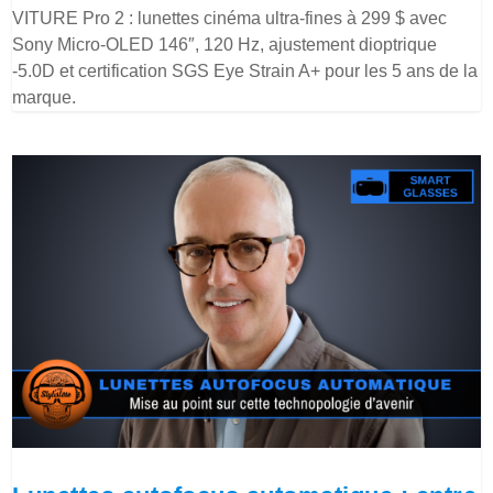
VITURE Pro 2 : lunettes cinéma ultra-fines à 299 $ avec
Sony Micro-OLED 146″, 120 Hz, ajustement dioptrique
-5.0D et certification SGS Eye Strain A+ pour les 5 ans de la
marque.