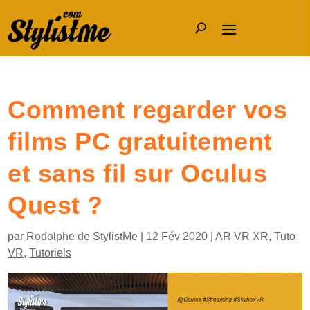
Comment regarder vos
films PC gratuitement
et sans fil sur Oculus
Quest ?
par
Rodolphe de StylistMe
|
12 Fév 2020
|
AR VR XR
,
Tuto
VR
,
Tutoriels