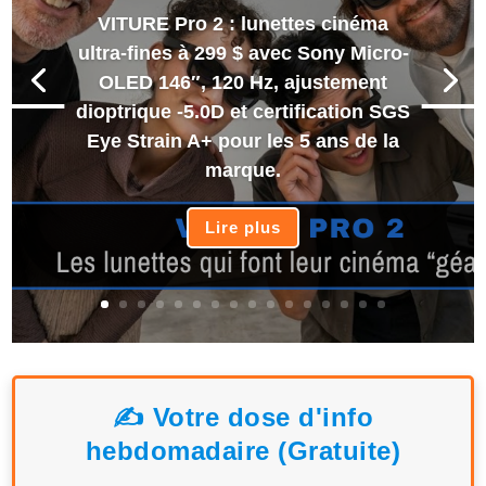
VITURE Pro 2 : lunettes cinéma
ultra-fines à 299 $ avec Sony Micro-
OLED 146″, 120 Hz, ajustement
dioptrique -5.0D et certification SGS
Eye Strain A+ pour les 5 ans de la
marque.
Lire plus
✍️ Votre dose d'info
hebdomadaire (Gratuite)