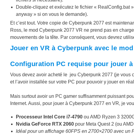
Double-cliquez et exécutez le fichier «
RealConfig.bat
»
anyway » si on vous le demande).
Et c’est tout. Votre copie de Cyberpunk 2077 est mainten
Ross, le mod Cyberpunk 2077 VR ne prend pas en charg
mouvements de la tête. Par conséquent, vous devrez utili
Jouer en VR à Cyberpunk avec le mod
Configuration PC requise pour jouer 
Vous devez avoir acheté le jeu Cyberpunk 2077 (je vous co
et l’avoir installée sur votre PC pour pouvoir y jouer en réali
Mais surtout avoir un PC gamer suffisamment puissant pour
Internet. Aussi, pour jouer à Cyberpunk 2077 en VR, je vo
Processeur Intel Core i7-4790
ou AMD Ryzen 3 3200
Nvidia GeForce RTX 2060
pour Meta Quest 2 (ou AMD
Idéal pour un affichage 60FPS en 2700×2700 avec un 