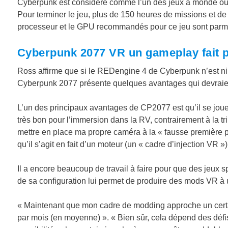
Cyberpunk est considéré comme l’un des jeux à monde ouver
Pour terminer le jeu, plus de 150 heures de missions et de
processeur et le GPU recommandés pour ce jeu sont parmi 
Cyberpunk 2077 VR un gameplay fait po
Ross affirme que si le REDengine 4 de Cyberpunk n’est ni
Cyberpunk 2077 présente quelques avantages qui devraient 
L’un des principaux avantages de CP2077 est qu’il se joue d
très bon pour l’immersion dans la RV, contrairement à la tri
mettre en place ma propre caméra à la « fausse première 
qu’il s’agit en fait d’un moteur (un « cadre d’injection VR »
Il a encore beaucoup de travail à faire pour que des jeux 
de sa configuration lui permet de produire des mods VR à
« Maintenant que mon cadre de modding approche un certai
par mois (en moyenne) ». « Bien sûr, cela dépend des défis 