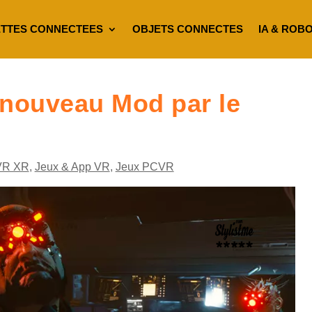
TTES CONNECTEES
OBJETS CONNECTES
IA & ROB
nouveau Mod par le
VR XR
,
Jeux & App VR
,
Jeux PCVR