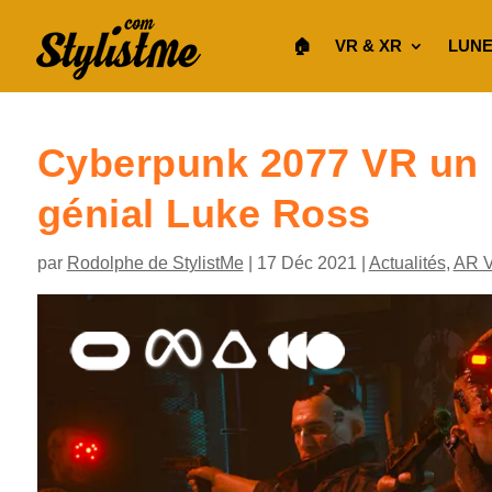
🏠︎
VR & XR
LUNE
Cyberpunk 2077 VR un 
génial Luke Ross
par
Rodolphe de StylistMe
|
17 Déc 2021
|
Actualités
,
AR 