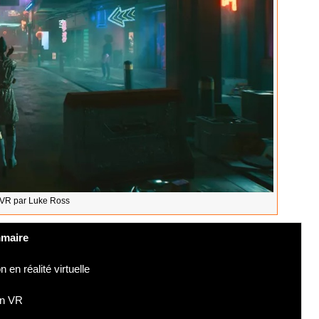
VR par Luke Ross
maire
n réalité virtuelle
en VR