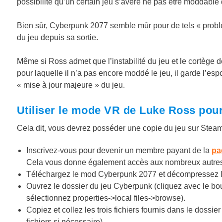
possibilité qu’un certain jeu s’avère ne pas être moddable
Bien sûr, Cyberpunk 2077 semble mûr pour de tels « probl
du jeu depuis sa sortie.
Même si Ross admet que l’instabilité du jeu et le cortège 
pour laquelle il n’a pas encore moddé le jeu, il garde l’es
« mise à jour majeure » du jeu.
Utiliser le mode VR de Luke Ross pou
Cela dit, vous devrez posséder une copie du jeu sur Stea
Inscrivez-vous pour devenir un membre payant de la
pa
Cela vous donne également accès aux nombreux autre
Téléchargez le mod Cyberpunk 2077 et décompressez le 
Ouvrez le dossier du jeu Cyberpunk (cliquez avec le bout
sélectionnez properties->local files->browse).
Copiez et collez les trois fichiers fournis dans le dossie
fichiers si nécessaire).