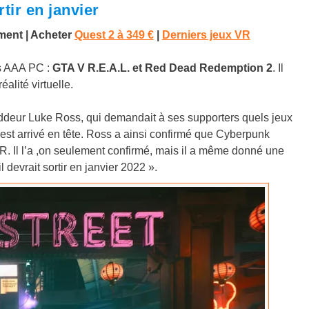
ir en janvier
nment
|
Acheter
Quest 2 à
349 €
|
Derniers jeux VR
s AAA PC :
GTA V R.E.A.L. et Red Dead Redemption 2
. Il
alité virtuelle.
oddeur Luke Ross, qui demandait à ses supporters quels jeux
 est arrivé en tête. Ross a ainsi confirmé que Cyberpunk
VR. Il l’a ,on seulement confirmé, mais il a même donné une
l devrait sortir en janvier 2022 ».