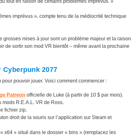
 du tout en raison de certains problèmes imprévus. »
èmes imprévus », compte tenu de la médiocrité technique
de grosses mises à jour sont un problème majeur et la raison
poir de sortir son mod VR bientôt – même avant la prochaine
r Cyberpunk 2077
m pour pouvoir jouer. Voici comment commencer :
ge Patreon
officielle de Luke (à partir de 10 $ par mois).
s mods R.E.A.L. VR de Ross.
fichier zip.
on droit de la souris sur l’application sur Steam et
r « x64 » situé dans le dossier « bins » (remplacez les