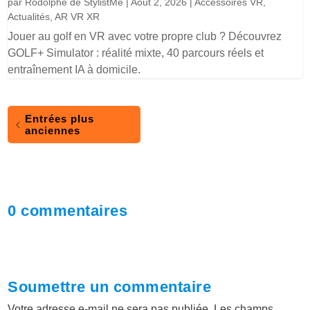
par
Rodolphe de StylistMe
|
Août 2, 2026
|
Accessoires VR
,
Actualités
,
AR VR XR
Jouer au golf en VR avec votre propre club ? Découvrez
GOLF+ Simulator : réalité mixte, 40 parcours réels et
entraînement IA à domicile.
Entrées plus
anciennes
0 commentaires
Soumettre un commentaire
Votre adresse e-mail ne sera pas publiée.
Les champs