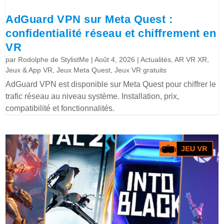
AdGuard VPN sur Meta Quest :
confidentialité réseau et chiffrement en
VR
par
Rodolphe de StylistMe
|
Août 4, 2026
|
Actualités
,
AR VR XR
,
Jeux & App VR
,
Jeux Meta Quest
,
Jeux VR gratuits
AdGuard VPN est disponible sur Meta Quest pour chiffrer le
trafic réseau au niveau système. Installation, prix,
compatibilité et fonctionnalités.