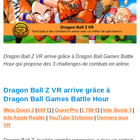
Dragon Ball Z VR arrive grâce à Dragon Ball Games Battle
Hour qui propose des 3 challenges de combats en arène.
Dragon Ball Z VR arrive grâce à
Dragon Ball Games Battle Hour
Meta Quest 2
(
449 €
) |
Quest Pro
(
1 799 €
)
|
Info Quest 3
|
Info Apple Reality
|
YouTube Stylistme
|
Derniers jeux
VR