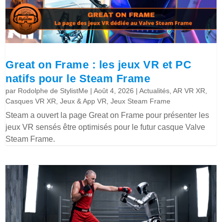
Great on Frame : les jeux VR et PC
natifs pour le Steam Frame
par
Rodolphe de StylistMe
|
Août 4, 2026
|
Actualités
,
AR VR XR
,
Casques VR XR
,
Jeux & App VR
,
Jeux Steam Frame
Steam a ouvert la page Great on Frame pour présenter les
jeux VR sensés être optimisés pour le futur casque Valve
Steam Frame.