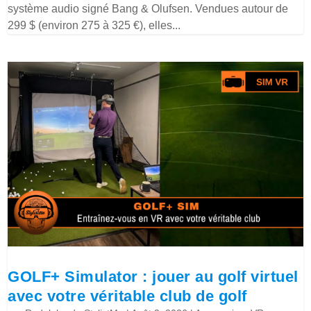
système audio signé Bang & Olufsen. Vendues autour de
299 $ (environ 275 à 325 €), elles...
GOLF+ Simulator : jouer au golf virtuel
avec votre véritable club de golf