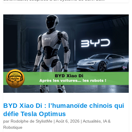
BYD Xiao Di : l’humanoïde chinois qui
défie Tesla Optimus
par
Rodolphe de StylistMe
|
Août 6, 2026
|
Actualités
,
IA &
Robotique