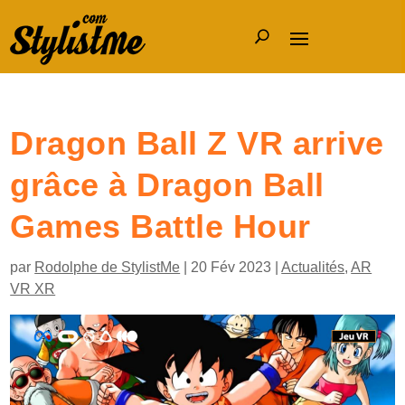
Dragon Ball Z VR arrive
grâce à Dragon Ball
Games Battle Hour
par
Rodolphe de StylistMe
|
20 Fév 2023
|
Actualités
,
AR
VR XR