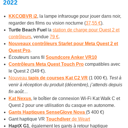
2022
KKCOBVR i2
, la lampe infrarouge pour jouer dans noir,
regarder des films ou vision nocturne (
37,55 €
).
Turtle Beach Fuel
la
station de charge pour Quest 2 et
contrôleurs
, vendue
79 €
.
Nouveaux contrôleurs Starlet pour Meta Quest 2 et
Quest Pro
.
Écouteurs sans fil
Soundcore Anker VR10
Contrôleurs Meta Quest Touch Pro
compatibles avec
le Quest 2 (349 €).
Nouveau
tapis de courses Kat C2 VR
(1 000 €).
Test à
venir à réception du produit (décembre), j’attends depuis
fin août…
Kat Nexus
, le boîtier de connexion Wi-Fi Kat Walk C et
Quest 2 pour une utilisation du casque en autonome.
Gants Haptiques SenseGlove Nova
(5 400 €)
Gant haptique VR
Touchdiver
de Weart
HaptX G1
, également les gants à retour haptique