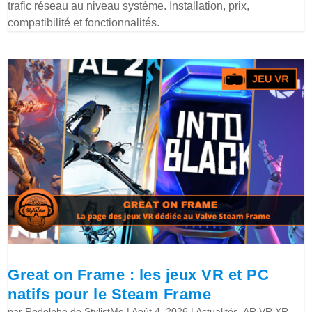
trafic réseau au niveau système. Installation, prix,
compatibilité et fonctionnalités.
Great on Frame : les jeux VR et PC
natifs pour le Steam Frame
par
Rodolphe de StylistMe
|
Août 4, 2026
|
Actualités
,
AR VR XR
,