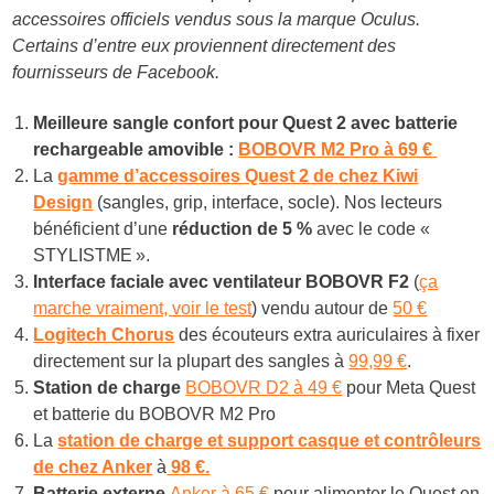
accessoires officiels vendus sous la marque Oculus.
Certains d’entre eux proviennent directement des
fournisseurs de Facebook.
Meilleure sangle confort pour Quest 2 avec batterie
rechargeable amovible :
BOBOVR M2 Pro à 6
9 €
La
gamme d’accessoires Quest 2 de chez Kiwi
Design
(sangles, grip, interface, socle). Nos lecteurs
bénéficient d’une
réduction de 5 %
avec le code «
STYLISTME ».
Interface faciale avec ventilateur BOBOVR F2
(
ça
marche vraiment, voir le test
) vendu autour de
50 €
Logitech Chorus
des écouteurs extra auriculaires à fixer
directement sur la plupart des sangles à
99,99 €
.
Station de charge
BOBOVR D2 à 49 €
pour Meta Quest
et batterie du BOBOVR M2 Pro
La
station de charge et support casque et contrôleurs
de chez Anker
à
98 €.
Batterie externe
Anker à 65 €
pour alimenter le Quest en