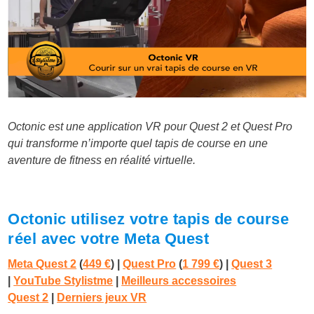
Octonic est une application VR pour Quest 2 et Quest Pro
qui transforme n’importe quel tapis de course en une
aventure de fitness en réalité virtuelle.
Octonic utilisez votre tapis de course
réel avec votre Meta Quest
Meta Quest 2
(
449 €
) |
Quest Pro
(
1 799 €
)
|
Quest 3
|
YouTube Stylistme
|
Meilleurs accessoires
Quest 2
|
Derniers jeux VR