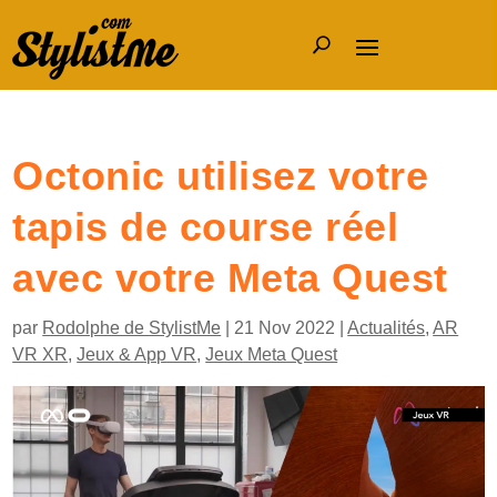
Octonic utilisez votre
tapis de course réel
avec votre Meta Quest
par
Rodolphe de StylistMe
|
21 Nov 2022
|
Actualités
,
AR
VR XR
,
Jeux & App VR
,
Jeux Meta Quest