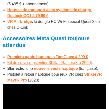
(5 495 $ + abonnement)
Housse de transport avec système de charge,
Desteck OC1 à 79,99 €
VR Air bridge
, le dongle PC Wi-Fi spécial Quest 2 de
chez D-Link
Accessoires Meta Quest toujours
attendus
Premiers gants haptiques TactGlove à 299 €
Kit de suivi corps entier Shiftall HaritoraX à 290 $
.
Skinectic
, une
nouvelle veste haptique
(française).
Pistolet à retour haptique pour jeux VR chez
StrikerVR
Mavrik Pro
(2023)