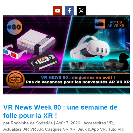
VR News Week 80 : une semaine de
folie pour la XR !
par
Rodolphe de StylistMe
|
Août 7, 2026
|
Accessoires VR
,
Actualités
,
AR VR XR
,
Casques VR XR
,
Jeux & App VR
,
Tuto VR
,