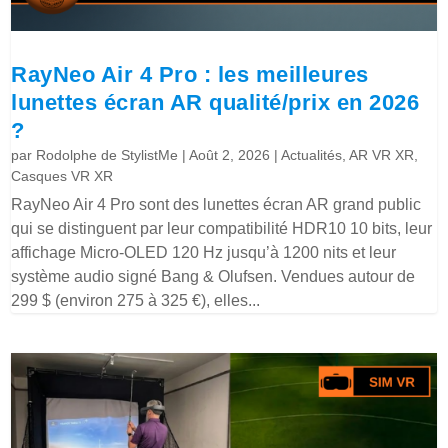
RayNeo Air 4 Pro : les meilleures
lunettes écran AR qualité/prix en 2026
?
par
Rodolphe de StylistMe
|
Août 2, 2026
|
Actualités
,
AR VR XR
,
Casques VR XR
RayNeo Air 4 Pro sont des lunettes écran AR grand public
qui se distinguent par leur compatibilité HDR10 10 bits, leur
affichage Micro-OLED 120 Hz jusqu’à 1200 nits et leur
système audio signé Bang & Olufsen. Vendues autour de
299 $ (environ 275 à 325 €), elles...