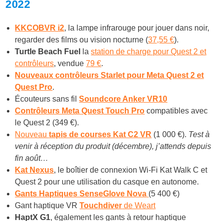
2022
KKCOBVR i2
, la lampe infrarouge pour jouer dans noir,
regarder des films ou vision nocturne (
37,55 €
).
Turtle Beach Fuel
la
station de charge pour Quest 2 et
contrôleurs
, vendue
79 €
.
Nouveaux contrôleurs Starlet pour Meta Quest 2 et
Quest Pro
.
Écouteurs sans fil
Soundcore Anker VR10
Contrôleurs Meta Quest Touch Pro
compatibles avec
le Quest 2 (349 €).
Nouveau
tapis de courses Kat C2 VR
(1 000 €).
Test à
venir à réception du produit (décembre), j’attends depuis
fin août…
Kat Nexus
, le boîtier de connexion Wi-Fi Kat Walk C et
Quest 2 pour une utilisation du casque en autonome.
Gants Haptiques SenseGlove Nova
(5 400 €)
Gant haptique VR
Touchdiver
de Weart
HaptX G1
, également les gants à retour haptique