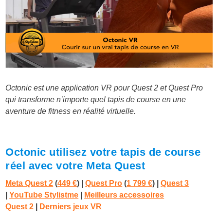
Octonic est une application VR pour Quest 2 et Quest Pro
qui transforme n’importe quel tapis de course en une
aventure de fitness en réalité virtuelle.
Octonic utilisez votre tapis de course
réel avec votre Meta Quest
Meta Quest 2
(
449 €
) |
Quest Pro
(
1 799 €
)
|
Quest 3
|
YouTube Stylistme
|
Meilleurs accessoires
Quest 2
|
Derniers jeux VR