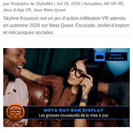
par
Rodolphe de StylistMe
|
Juil 29, 2026
|
Actualités
,
AR VR XR
,
Jeux & App VR
,
Jeux Meta Quest
Skyline Assassin est un jeu d’action-infiltration VR attendu
en automne 2026 sur Meta Quest. Escalade, toolkit d’espion
et mécaniques sociales.