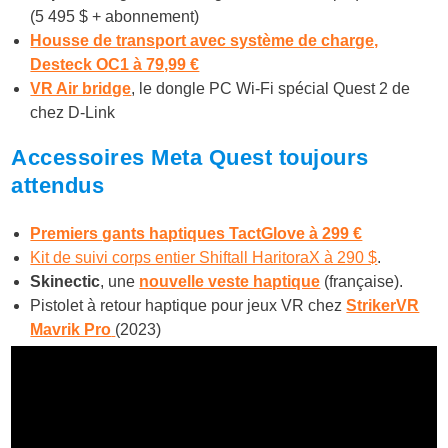
(5 495 $ + abonnement)
Housse de transport avec système de charge,
Desteck OC1 à 79,99 €
VR Air bridge
, le dongle PC Wi-Fi spécial Quest 2 de
chez D-Link
Accessoires Meta Quest toujours
attendus
Premiers gants haptiques TactGlove à 299 €
Kit de suivi corps entier Shiftall HaritoraX à 290 $
.
Skinectic
, une
nouvelle veste haptique
(française).
Pistolet à retour haptique pour jeux VR chez
StrikerVR
Mavrik Pro
(2023)