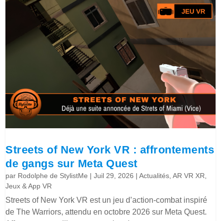
Streets of New York VR : affrontements
de gangs sur Meta Quest
par
Rodolphe de StylistMe
|
Juil 29, 2026
|
Actualités
,
AR VR XR
,
Jeux & App VR
Streets of New York VR est un jeu d’action-combat inspiré
de The Warriors, attendu en octobre 2026 sur Meta Quest.