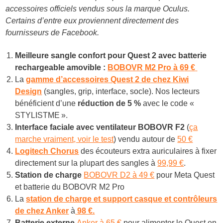
accessoires officiels vendus sous la marque Oculus.
Certains d’entre eux proviennent directement des
fournisseurs de Facebook.
Meilleure sangle confort pour Quest 2 avec batterie
rechargeable amovible :
BOBOVR M2 Pro à 6
9 €
La
gamme d’accessoires Quest 2 de chez Kiwi
Design
(sangles, grip, interface, socle). Nos lecteurs
bénéficient d’une
réduction de 5 %
avec le code «
STYLISTME ».
Interface faciale avec ventilateur BOBOVR F2
(
ça
marche vraiment, voir le test
) vendu autour de
50 €
Logitech Chorus
des écouteurs extra auriculaires à fixer
directement sur la plupart des sangles à
99,99 €
.
Station de charge
BOBOVR D2 à 49 €
pour Meta Quest
et batterie du BOBOVR M2 Pro
La
station de charge et support casque et contrôleurs
de chez Anker
à
98 €.
Batterie externe
Anker à 65 €
pour alimenter le Quest en