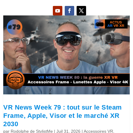
VR News Week 79 : tout sur le Steam
Frame, Apple, Visor et le marché XR
2030
par
Rodolphe de StylistMe
|
Juil 31, 2026
|
Accessoires VR
,