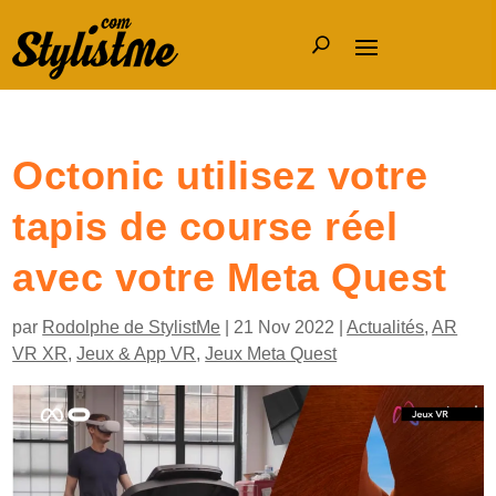
Octonic utilisez votre
tapis de course réel
avec votre Meta Quest
par
Rodolphe de StylistMe
|
21 Nov 2022
|
Actualités
,
AR
VR XR
,
Jeux & App VR
,
Jeux Meta Quest