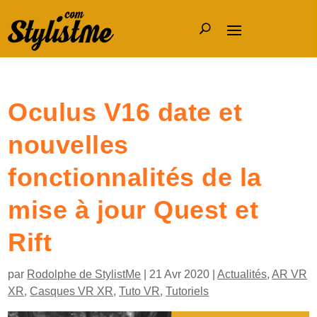
Oculus V16 date et
nouvelles
fonctionnalités de la
mise à jour Quest et
Rift
par
Rodolphe de StylistMe
|
21 Avr 2020
|
Actualités
,
AR VR
XR
,
Casques VR XR
,
Tuto VR
,
Tutoriels