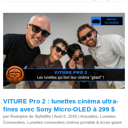
VITURE Pro 2 : lunettes cinéma ultra-
fines avec Sony Micro-OLED à 299 $
par
Rodolphe de StylistMe
|
Août 6, 2026
|
Actualités
,
Lunettes
Connectées
,
Lunettes connectées cinéma portable & écran géant