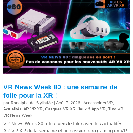
VR News Week 80 : une semaine de
folie pour la XR !
par
Rodolphe de StylistMe
|
Août 7, 2026
|
Accessoires VR
,
Actualités
,
AR VR XR
,
Casques VR XR
,
Jeux & App VR
,
Tuto VR
,
VR News Week
VR News Week 80 retour vers le futur avec les actualités
AR VR XR de la semaine et un dossier rétro gaming en VR