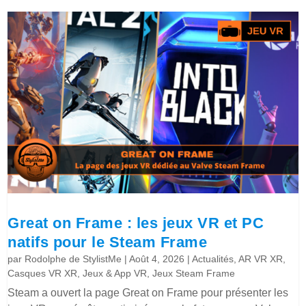
Great on Frame : les jeux VR et PC
natifs pour le Steam Frame
par
Rodolphe de StylistMe
|
Août 4, 2026
|
Actualités
,
AR VR XR
,
Casques VR XR
,
Jeux & App VR
,
Jeux Steam Frame
Steam a ouvert la page Great on Frame pour présenter les