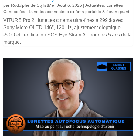
par
Rodolphe de StylistMe
|
Août 6, 2026
|
Actualités
,
Lunettes
Connectées
,
Lunettes connectées cinéma portable & écran géant
VITURE Pro 2 : lunettes cinéma ultra-fines à 299 $ avec
Sony Micro-OLED 146″, 120 Hz, ajustement dioptrique
-5.0D et certification SGS Eye Strain A+ pour les 5 ans de la
marque.