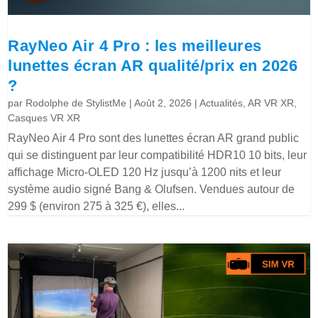
RayNeo Air 4 Pro : les meilleures
lunettes écran AR qualité/prix en 2026
?
par
Rodolphe de StylistMe
|
Août 2, 2026
|
Actualités
,
AR VR XR
,
Casques VR XR
RayNeo Air 4 Pro sont des lunettes écran AR grand public
qui se distinguent par leur compatibilité HDR10 10 bits, leur
affichage Micro-OLED 120 Hz jusqu’à 1200 nits et leur
système audio signé Bang & Olufsen. Vendues autour de
299 $ (environ 275 à 325 €), elles...