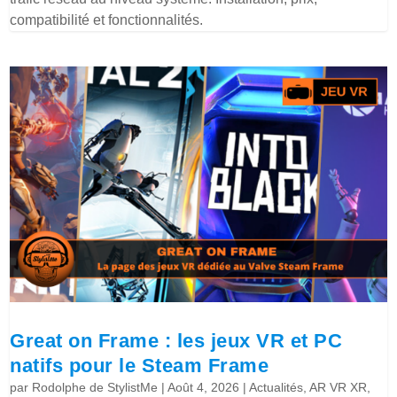
compatibilité et fonctionnalités.
Great on Frame : les jeux VR et PC
natifs pour le Steam Frame
par
Rodolphe de StylistMe
|
Août 4, 2026
|
Actualités
,
AR VR XR
,