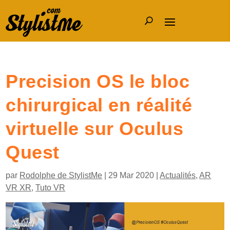
Precision OS le bloc
chirurgical en réalité
virtuelle sur Oculus
Quest
par
Rodolphe de StylistMe
|
29 Mar 2020
|
Actualités
,
AR
VR XR
,
Tuto VR