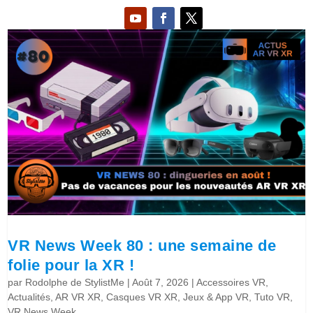
VR News Week 80 : une semaine de
folie pour la XR !
par
Rodolphe de StylistMe
|
Août 7, 2026
|
Accessoires VR
,
Actualités
,
AR VR XR
,
Casques VR XR
,
Jeux & App VR
,
Tuto VR
,
VR News Week