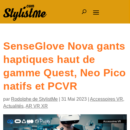
SenseGlove Nova gants
haptiques haut de
gamme Quest, Neo Pico
natifs et PCVR
par
Rodolphe de StylistMe
|
31 Mai 2023
|
Accessoires VR
,
Actualités
,
AR VR XR