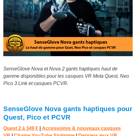
SenseGlove Nova et Nova 2 gants haptiques haut de
gamme disponibles pour les casques VR Meta Quest, Neo
Pico 3 Link et casques PCVR.
SenseGlove Nova gants haptiques pour
Quest, Pico et PCVR
Quest 2 à
349 €
|
Accessoires & nouveaux casques
VR
|
Chaine YouTube Stylistme
|
Derniers jeux VR