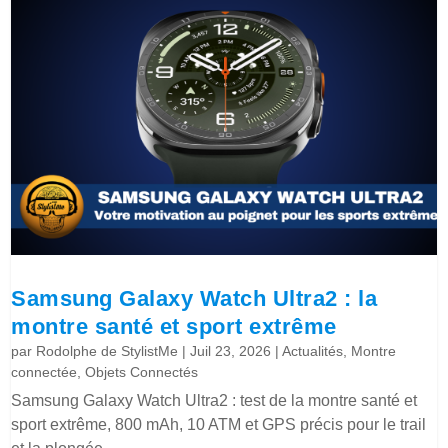
Samsung Galaxy Watch Ultra2 : la
montre santé et sport extrême
par
Rodolphe de StylistMe
|
Juil 23, 2026
|
Actualités
,
Montre
connectée
,
Objets Connectés
Samsung Galaxy Watch Ultra2 : test de la montre santé et
sport extrême, 800 mAh, 10 ATM et GPS précis pour le trail