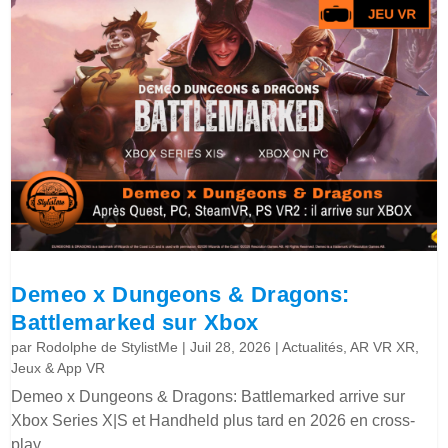
Demeo x Dungeons & Dragons:
Battlemarked sur Xbox
par
Rodolphe de StylistMe
|
Juil 28, 2026
|
Actualités
,
AR VR XR
,
Jeux & App VR
Demeo x Dungeons & Dragons: Battlemarked arrive sur
Xbox Series X|S et Handheld plus tard en 2026 en cross-
play.