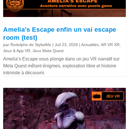
Amelia’s Escape enfin un vai escape
room (test)
par
Rodolphe de StylistMe
|
Juil 23, 2026
|
Actualités
,
AR VR XR
,
Jeux & App VR
,
Jeux Meta Quest
Amelia’s Escape vous plonge dans un jeu VR narratif sur
Meta Quest mêlant énigmes, exploration libre et histoire
intimiste à découvrir.