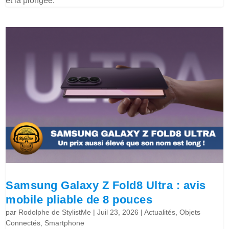
et la plongée.
Samsung Galaxy Z Fold8 Ultra : avis
mobile pliable de 8 pouces
par
Rodolphe de StylistMe
|
Juil 23, 2026
|
Actualités
,
Objets
Connectés
,
Smartphone