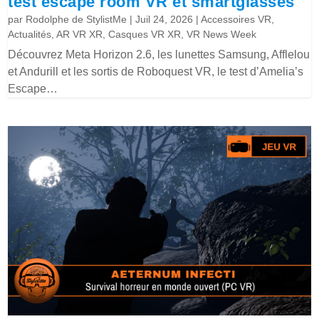
test escape room VR et smartglasses
par
Rodolphe de StylistMe
|
Juil 24, 2026
|
Accessoires VR
,
Actualités
,
AR VR XR
,
Casques VR XR
,
VR News Week
Découvrez Meta Horizon 2.6, les lunettes Samsung, Afflelou
et Andurill et les sortis de Roboquest VR, le test d’Amelia’s
Escape…