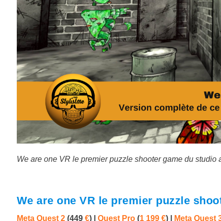
We are one VR le premier puzzle shooter game du studio 
We are one VR le premier puzzle shoo
Meta Quest 2
(449
€
) |
Quest Pro
(
1 199 €
)
|
Meta Quest 