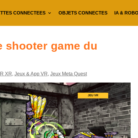
TTES CONNECTEES
OBJETS CONNECTES
IA & ROB
e shooter game du
VR XR
,
Jeux & App VR
,
Jeux Meta Quest