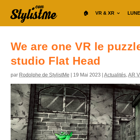
🏠︎
VR & XR
LUNE
We are one VR le puzzl
studio Flat Head
par
Rodolphe de StylistMe
|
19 Mai 2023
|
Actualités
,
AR 