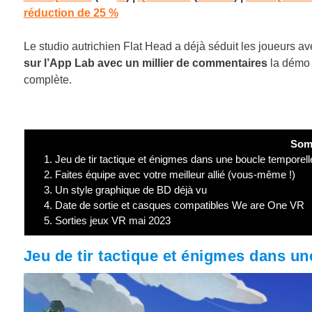
réduction de 25 %
Le studio autrichien Flat Head a déjà séduit les joueurs
sur l’App Lab avec un millier de commentaires
la démo d
complète.
Som
1.
Jeu de tir tactique et énigmes dans une boucle temporell
2.
Faites équipe avec votre meilleur allié (vous-même !)
3.
Un style graphique de BD déjà vu
4.
Date de sortie et casques compatibles We are One VR
5.
Sorties jeux VR mai 2023
Jeu de tir tactique et énigmes dans u