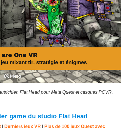
autrichien Flat Head pour Meta Quest et casques PCVR.
ter game du studio Flat Head
3
|
Derniers jeux VR
|
Plus de 100 jeux Quest avec