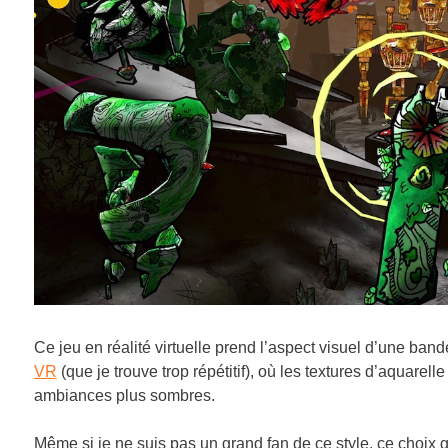
Ce jeu en réalité virtuelle prend l’aspect visuel d’une ban
VR
(que je trouve trop répétitif), où les textures d’aquare
ambiances plus sombres.
Même si je ne suis pas un grand fan de ce style, ce choix 