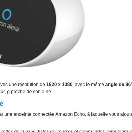
 avec une résolution de
1920 x 1080
, avec le même
angle de 86°
664 g proche de son ainé
te
s par une enceinte connectée Amazon Echo, à laquelle vous ajout
cettes de cuisine, listes de courses et commandes, minuteries e