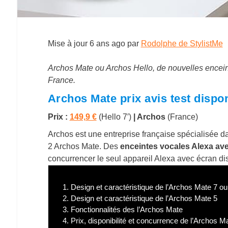
Mise à jour
6 ans ago
par
Rodolphe de StylistMe
Archos Mate ou Archos Hello, de nouvelles enceint
France.
Archos Mate prix avis test dispon
Prix :
149,9 €
(Hello 7′)
| Archos
(France)
Archos est une entreprise française spécialisée d
2 Archos Mate. Des
enceintes vocales Alexa avec
concurrencer le seul appareil Alexa avec écran d
1.
Design et caractéristique de l’Archos Mate 7 ou
2.
Design et caractéristique de l’Archos Mate 5
3.
Fonctionnalités des l’Archos Mate
4.
Prix, disponibilité et concurrence de l’Archos M