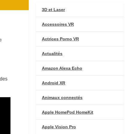
3D et Laser
Accessoires VR
Actrices Porno VR
n
Actualités
Amazon Alexa Echo
 des
Android XR
Animaux connectés
Apple HomePod HomeKit
Apple Vision Pro