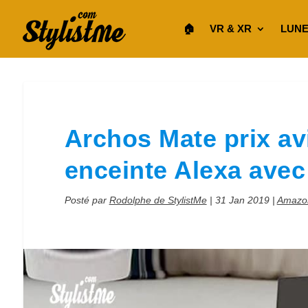
🏠︎
VR & XR
LUNE
Archos Mate prix avi
enceinte Alexa avec 
Posté par
Rodolphe de StylistMe
|
31 Jan 2019
|
Amazon