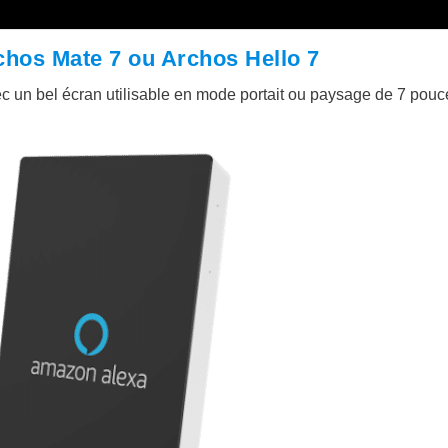
rchos Mate 7 ou Archos Hello 7
vec un bel écran utilisable en mode portait ou paysage de 7 pouc