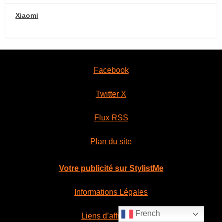
Xiaomi
Facebook
Twitter X
Flux RSS
Plan du site
Votre publicité sur StylistMe
Informations Légales
French
Liens d’affiliation