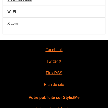
Wi-Fi
Xiaomi
Facebook
Twitter X
Flux RSS
Plan du site
Votre publicité sur StylistMe