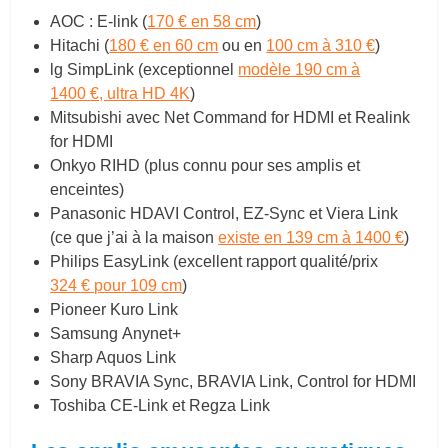
AOC : E-link (
170 € en 58 cm
)
Hitachi (
180 € en 60 cm
ou en
100 cm à 310 €
)
lg SimpLink (exceptionnel
modèle 190 cm à
1400 €, ultra HD 4K
)
Mitsubishi avec Net Command for HDMI et Realink
for HDMI
Onkyo RIHD (plus connu pour ses amplis et
enceintes)
Panasonic HDAVI Control, EZ-Sync et Viera Link
(ce que j’ai à la maison
existe en 139 cm à 1400 €
)
Philips EasyLink (excellent rapport qualité/prix
324 € pour 109 cm
)
Pioneer Kuro Link
Samsung Anynet+
Sharp Aquos Link
Sony BRAVIA Sync, BRAVIA Link, Control for HDMI
Toshiba CE-Link et Regza Link