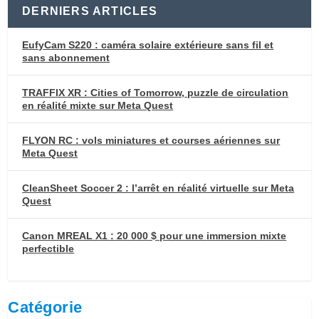
DERNIERS ARTICLES
EufyCam S220 : caméra solaire extérieure sans fil et
sans abonnement
TRAFFIX XR : Cities of Tomorrow, puzzle de circulation
en réalité mixte sur Meta Quest
FLYON RC : vols miniatures et courses aériennes sur
Meta Quest
CleanSheet Soccer 2 : l’arrêt en réalité virtuelle sur Meta
Quest
Canon MREAL X1 : 20 000 $ pour une immersion mixte
perfectible
Catégorie