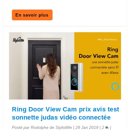
En savoir plus
Ring Door View Cam prix avis test
sonnette judas vidéo connectée
Posté par
Rodolphe de StylistMe
|
29 Jan 2019
|
2
|