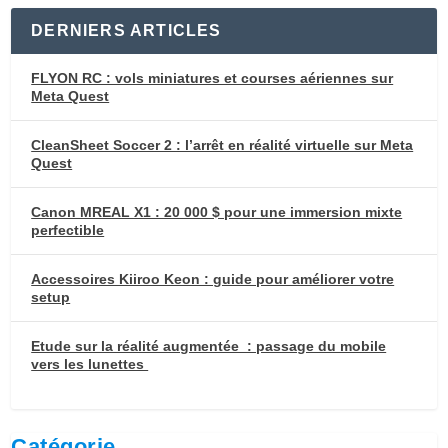
DERNIERS ARTICLES
FLYON RC : vols miniatures et courses aériennes sur
Meta Quest
CleanSheet Soccer 2 : l’arrêt en réalité virtuelle sur Meta
Quest
Canon MREAL X1 : 20 000 $ pour une immersion mixte
perfectible
Accessoires Kiiroo Keon : guide pour améliorer votre
setup
Etude sur la réalité augmentée : passage du mobile
vers les lunettes
Catégorie