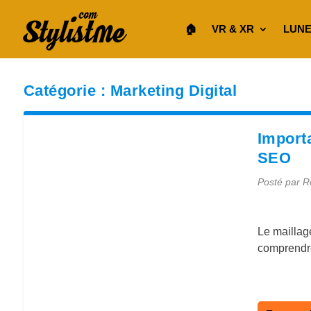
🏠︎
VR & XR
LUNE
Catégorie :
Marketing Digital
Import
SEO
Posté par
R
Le maillag
comprendre