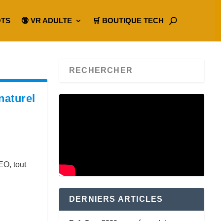
OTS
🔞 VR ADULTE
🛒 BOUTIQUE TECH
naturel
EO, tout
DERNIERS ARTICLES