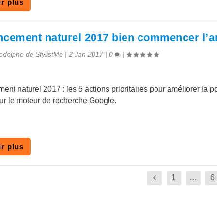
r plus
ncement naturel 2017 bien commencer l’
odolphe de StylistMe
|
2 Jan 2017
|
0
|
nt naturel 2017 : les 5 actions prioritaires pour améliorer la p
 sur le moteur de recherche Google.
r plus
1
…
6