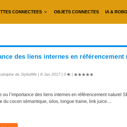
TTES CONNECTEES
OBJETS CONNECTES
IA & ROB
ance des liens internes en référencement 
odolphe de StylistMe
|
8 Jan 2017
|
0
|
e ou l’importance des liens internes en référencement naturel S
 du cocon sémantique, silos, longue traine, link juice…