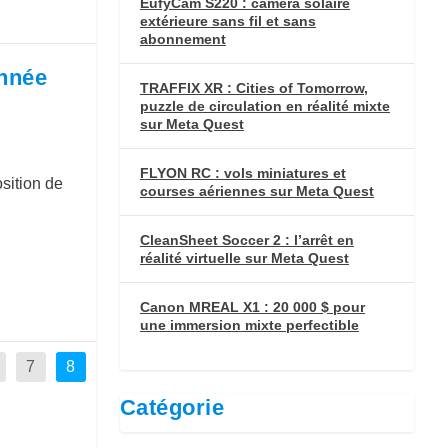
EufyCam S220 : caméra solaire
extérieure sans fil et sans
abonnement
année
TRAFFIX XR : Cities of Tomorrow,
puzzle de circulation en réalité mixte
sur Meta Quest
FLYON RC : vols miniatures et
osition de
courses aériennes sur Meta Quest
CleanSheet Soccer 2 : l’arrêt en
réalité virtuelle sur Meta Quest
Canon MREAL X1 : 20 000 $ pour
une immersion mixte perfectible
7
8
Catégorie