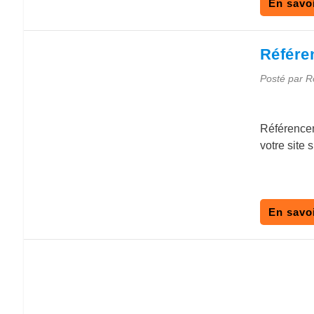
En savoi
Référe
Posté par
R
Référenceme
votre site
En savoi