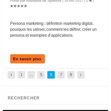
Posté par
Rodolphe de StylistMe
|
25 Avr 2017
|
2
|
Persona marketing : définition marketing digital,
pourquoi les utiliser, comment les définir, créer un
persona et exemples d’applications.
En savoir plus
1
…
5
6
7
8