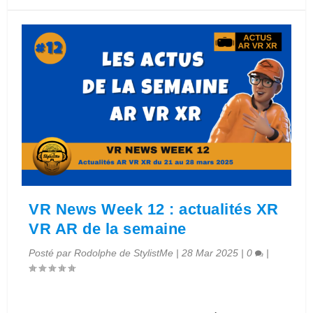
VR News Week 12 : actualités XR
VR AR de la semaine
Posté par
Rodolphe de StylistMe
|
28 Mar 2025
|
0
|