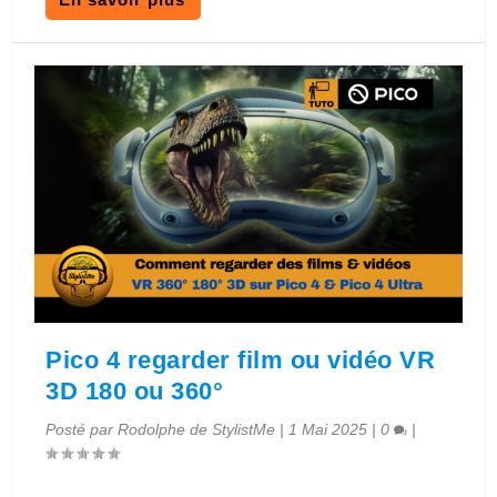
Pico 4 regarder film ou vidéo VR
3D 180 ou 360°
Posté par
Rodolphe de StylistMe
|
1 Mai 2025
|
0
|