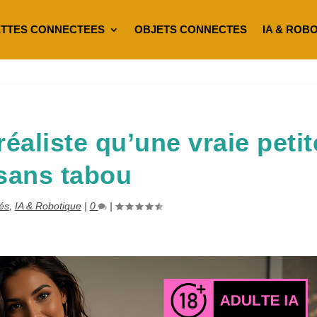
TTES CONNECTEES
OBJETS CONNECTES
IA & ROB
éaliste qu’une vraie petit
sans tabou
tés
,
IA & Robotique
|
0
|