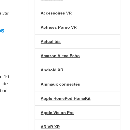
u sur
Accessoires VR
Actrices Porno VR
os
Actualités
Amazon Alexa Echo
Android XR
de 10
c de
Animaux connectés
t où
Apple HomePod HomeKit
Apple Vision Pro
AR VR XR