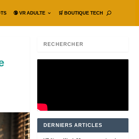
OTS
🔞 VR ADULTE
🛒 BOUTIQUE TECH
e
DERNIERS ARTICLES