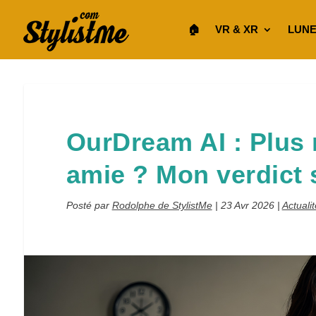
🏠︎
VR & XR
LUNE
OurDream AI : Plus r
amie ? Mon verdict 
Posté par
Rodolphe de StylistMe
|
23 Avr 2026
|
Actuali