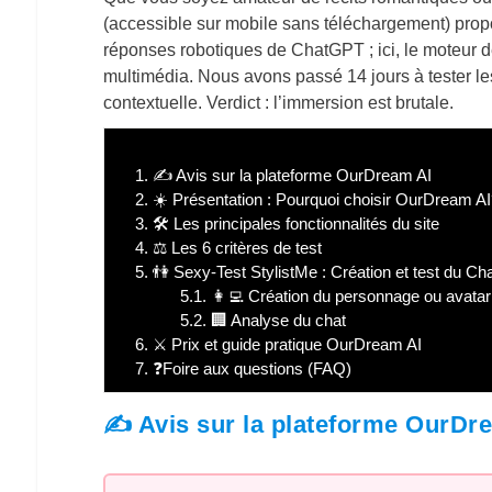
(accessible sur mobile sans téléchargement) propos
réponses robotiques de ChatGPT ; ici, le moteur de 
multimédia. Nous avons passé 14 jours à tester l
contextuelle. Verdict : l’immersion est brutale.
1.
✍️ Avis sur la plateforme OurDream AI
2.
☀️ Présentation : Pourquoi choisir OurDream A
3.
🛠️ Les principales fonctionnalités du site
4.
⚖️ Les 6 critères de test
5.
👫 Sexy-Test StylistMe : Création et test du Ch
5.1.
👩‍💻 Création du personnage ou avatar
5.2.
🏢 Analyse du chat
6.
⚔️ Prix et guide pratique OurDream AI
7.
❓Foire aux questions (FAQ)
✍️ Avis sur la plateforme OurDr