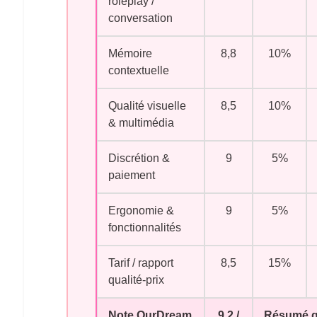
roleplay /
conversation
Mémoire
8,8
10%
contextuelle
Qualité visuelle
8,5
10%
& multimédia
Discrétion &
9
5%
paiement
Ergonomie &
9
5%
fonctionnalités
Tarif / rapport
8,5
15%
qualité-prix
Note OurDream
9,2 /
Résumé gl