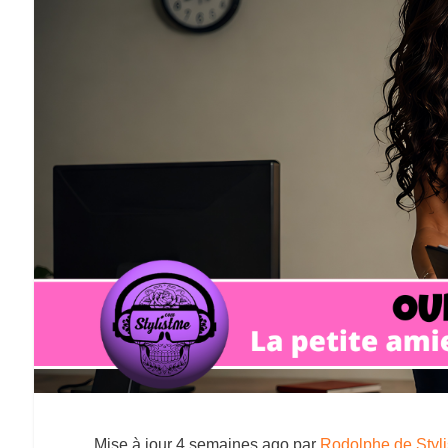
Mise à jour
4 semaines ago
par
Rodolphe de Styl