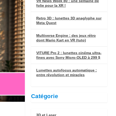
VR News Week 80 : une semaine de
folie pour la XR !
Retro 3D : lunettes 3D anaglyphe sur
Meta Quest
Multiverse Engine : des jeux rétro
dont Mario Kart en VR (tuto)
VITURE Pro 2 : lunettes cinéma ultra-
fines avec Sony Micro-OLED à 299 $
Lunettes autofocus automatique :
entre révolution et miracles
Catégorie
3D et Laser