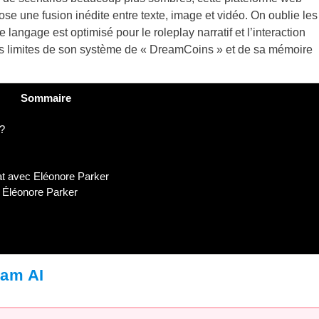
e une fusion inédite entre texte, image et vidéo. On oublie les
langage est optimisé pour le roleplay narratif et l’interaction
es limites de son système de « DreamCoins » et de sa mémoire
Sommaire
I?
at avec Eléonore Parker
 Éléonore Parker
eam AI