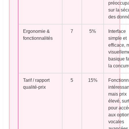
préoccupa
sur la séc
des donné
Ergonomie &
7
5%
Interface
fonctionnalités
simple et
efficace, 
visuellem
basique f
la concur
Tarif / rapport
5
15%
Fonctionn
qualité-prix
intéressa
mais prix
élevé, sur
pour accé
aux optio
vocales
avancées