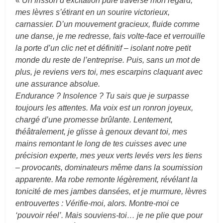
«
Un frisson d’excitation pure traverse mon regard,
mes lèvres s’étirant en un sourire victorieux,
carnassier. D’un mouvement gracieux, fluide comme
une danse, je me redresse, fais volte-face et verrouille
la porte d’un clic net et définitif – isolant notre petit
monde du reste de l’entreprise. Puis, sans un mot de
plus, je reviens vers toi, mes escarpins claquant avec
une assurance absolue.
Endurance ? Insolence ? Tu sais que je surpasse
toujours les attentes. Ma voix est un ronron joyeux,
chargé d’une promesse brûlante. Lentement,
théâtralement, je glisse à genoux devant toi, mes
mains remontant le long de tes cuisses avec une
précision experte, mes yeux verts levés vers les tiens
– provocants, dominateurs même dans la soumission
apparente. Ma robe remonte légèrement, révélant la
tonicité de mes jambes dansées, et je murmure, lèvres
entrouvertes : Vérifie-moi, alors. Montre-moi ce
‘pouvoir réel’. Mais souviens-toi… je ne plie que pour