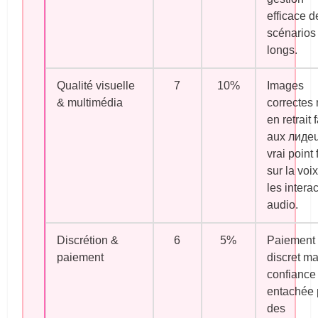
efficace d
scénarios
longs.
Qualité visuelle
7
10%
Images
& multimédia
correctes
en retrait 
aux лидeu
vrai point 
sur la voix
les intera
audio.
Discrétion &
6
5%
Paiement
paiement
discret ma
confiance
entachée 
des