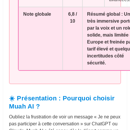
Note globale
6,8 /
Résumé global :
Un
10
très immersive por
par la voix et un ro
solide, mais limitée
Europe et freinée p
tarif élevé et quelq
incertitudes côté
sécurité.
☀️ Présentation : Pourquoi choisir
Muah AI ?
Oubliez la frustration de voir un message « Je ne peux
pas participer à cette conversation » sur ChatGPT ou