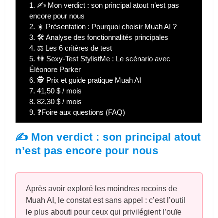
1.
✍️ Mon verdict : son principal atout n’est pas
encore pour nous
2.
☀️ Présentation : Pourquoi choisir Muah AI ?
3.
🛠️ Analyse des fonctionnalités principales
4.
⚖️ Les 6 critères de test
5.
👫 Sexy-Test StylistMe : Le scénario avec
Éléonore Parker
6.
🕵️ Prix et guide pratique Muah AI
7.
41,50 $ / mois
8.
82,30 $ / mois
9.
❓Foire aux questions (FAQ)
✍️ Mon verdict : son principal atout
n’est pas encore pour nous
Après avoir exploré les moindres recoins de
Muah AI, le constat est sans appel : c’est l’outil
le plus abouti pour ceux qui privilégient l’ouïe