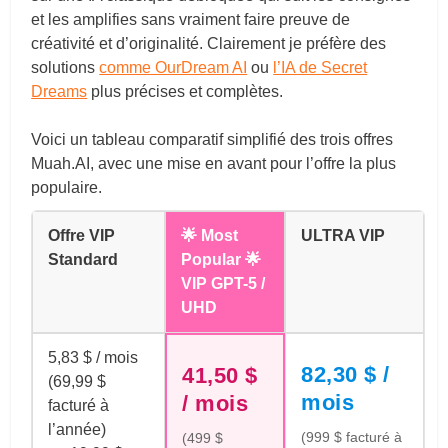
et les amplifies sans vraiment faire preuve de
créativité et d’originalité. Clairement je préfère des
solutions
comme OurDream AI
ou
l’IA de Secret
Dreams
plus précises et complètes.
Voici un tableau comparatif simplifié des trois offres
Muah.AI
, avec une mise en avant pour l’offre la plus
populaire.
Offre VIP
🌟 Most
ULTRA VIP
Standard
Popular 🌟
VIP GPT-5 /
UHD
5,83 $ / mois
82,30 $ /
41,50 $
(69,99 $
mois
/ mois
facturé à
l’année)
(999 $ facturé à
(499 $