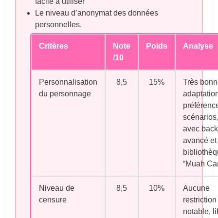
facile à utiliser
Le niveau d’anonymat des données
personnelles.
Critères
Note
Poids
Analyse
/10
Personnalisation
8,5
15%
Très bonn
du personnage
adaptatio
préférence
scénarios
avec back
avancé et
bibliothè
“Muah Car
Niveau de
8,5
10%
Aucune
censure
restriction
notable, li