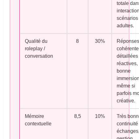
totale dan
interactio
scénarios
adultes.
Qualité du
8
30%
Réponse
roleplay /
cohérente
conversation
détaillées
réactives,
bonne
immersio
même si
parfois m
créative.
Mémoire
8,5
10%
Très bonn
contextuelle
continuité
échanges
gestion