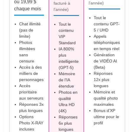
ou 19,99 $
l’année)
facturé à
chaque mois
l’année)
Tout le
Chat illimité
contenu GPT-
Tout le
(pas de
5 / UHD
contenu
limite)
Appels
VIP
Photos
téléphoniques
Standard
illimitées
en temps réel
IA 800%
sans
Génération
plus
censure
de VIDÉO AI
intelligente
Accès à des
(Beta)
(GPT-5)
milliers de
Réponses
Mémoire
personnages
12x plus
de l’IA
Accès
longues
étendue
prioritaire
Mémoire et
Photos en
aux serveurs
qualité photo
qualité
Réponses 3x
maximales
Ultra HD
plus longues
Bonus d’XP
(4K)
Options
ultime pour le
Réponses
Photo X-RAY
profil
6x plus
incluses
longues