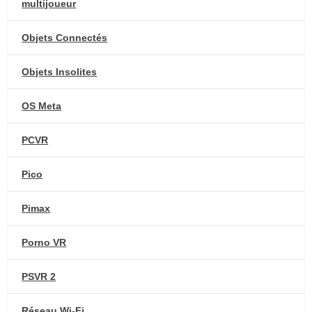
multijoueur
Objets Connectés
Objets Insolites
OS Meta
PCVR
Pico
Pimax
Porno VR
PSVR 2
Réseau Wi-Fi