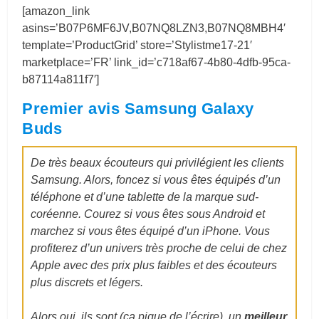
[amazon_link
asins=’B07P6MF6JV,B07NQ8LZN3,B07NQ8MBH4′
template=’ProductGrid’ store=’Stylistme17-21′
marketplace=’FR’ link_id=’c718af67-4b80-4dfb-95ca-
b87114a811f7′]
Premier avis Samsung Galaxy
Buds
De très beaux écouteurs qui privilégient les clients
Samsung. Alors, foncez si vous êtes équipés d’un
téléphone et d’une tablette de la marque sud-
coréenne. Courez si vous êtes sous Android et
marchez si vous êtes équipé d’un iPhone. Vous
profiterez d’un univers très proche de celui de chez
Apple avec des prix plus faibles et des écouteurs
plus discrets et légers.
Alors oui, ils sont (ça pique de l’écrire), un
meilleur