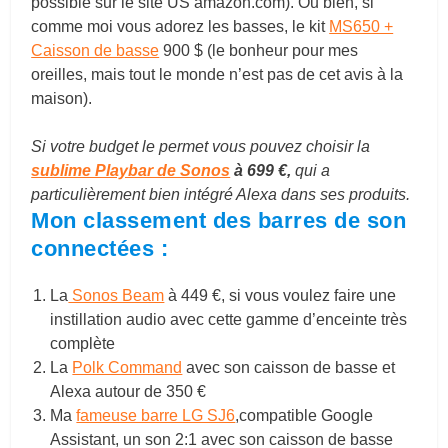
possible sur le site US
amazon.com
). Ou bien, si
comme moi vous adorez les basses, le kit
MS650 +
Caisson de basse
900 $ (le bonheur pour mes
oreilles, mais tout le monde n’est pas de cet avis à la
maison).
Si votre budget le permet vous pouvez choisir la
sublime Playbar de Sonos
à 699 €,
qui a
particulièrement bien intégré Alexa dans ses produits.
Mon classement des barres de son
connectées :
La
Sonos Beam
à 449 €, si vous voulez faire une
instillation audio avec cette gamme d’enceinte très
complète
La
Polk Command
avec son caisson de basse et
Alexa autour de 350 €
Ma
fameuse barre LG SJ6
,compatible Google
Assistant, un son 2:1 avec son caisson de basse