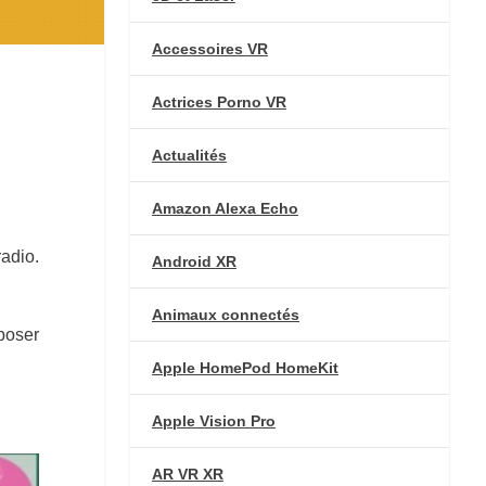
Accessoires VR
Actrices Porno VR
Actualités
Amazon Alexa Echo
radio.
Android XR
Animaux connectés
oposer
Apple HomePod HomeKit
Apple Vision Pro
AR VR XR