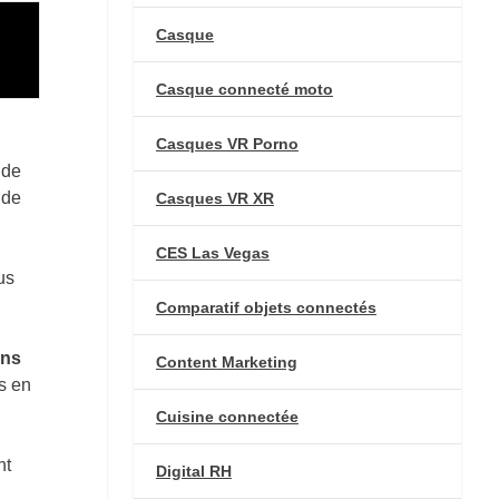
Casque
Casque connecté moto
Casques VR Porno
 de
 de
Casques VR XR
CES Las Vegas
us
Comparatif objets connectés
ans
Content Marketing
s en
Cuisine connectée
nt
Digital RH