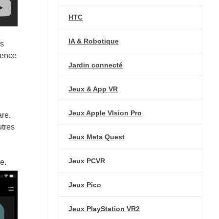
HTC
IA & Robotique
rs
sence
Jardin connecté
Jeux & App VR
Jeux Apple VIsion Pro
are.
utres
Jeux Meta Quest
Jeux PCVR
e.
Jeux Pico
Jeux PlayStation VR2