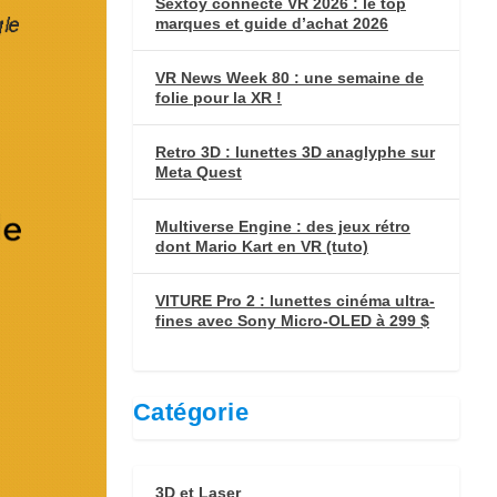
Sextoy connecté VR 2026 : le top
marques et guide d’achat 2026
VR News Week 80 : une semaine de
folie pour la XR !
Retro 3D : lunettes 3D anaglyphe sur
Meta Quest
Multiverse Engine : des jeux rétro
dont Mario Kart en VR (tuto)
VITURE Pro 2 : lunettes cinéma ultra-
fines avec Sony Micro-OLED à 299 $
Catégorie
3D et Laser