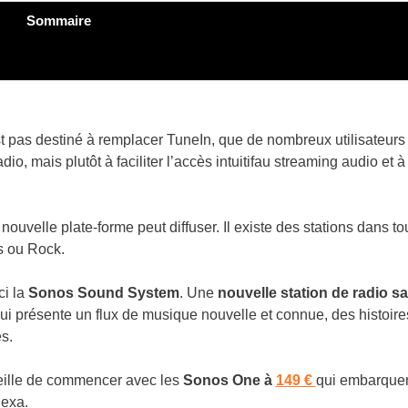
Sommaire
t pas destiné à remplacer TuneIn, que de nombreux utilisateurs
io, mais plutôt à faciliter l’accès intuitifau streaming audio et à
nouvelle plate-forme peut diffuser. Il existe des stations dans to
s ou Rock.
ci la
Sonos Sound System
. Une
nouvelle station de radio s
ui présente un flux de musique nouvelle et connue, des histoire
és.
seille de commencer avec les
Sonos One à
149
€
qui embarque
lexa.