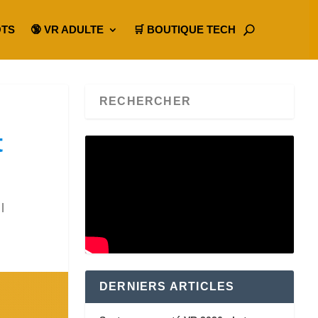
OTS
🔞 VR ADULTE
🛒 BOUTIQUE TECH
t
|
DERNIERS ARTICLES