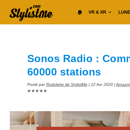
🏠︎
VR & XR
LUNE
Sonos Radio : Comm
60000 stations
Posté par
Rodolphe de StylistMe
|
22 Avr 2020
|
Amazon