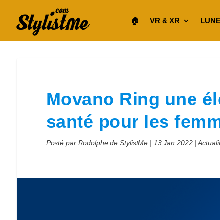
🏠︎
VR & XR
LUNE
Movano Ring une él
santé pour les fem
Posté par
Rodolphe de StylistMe
|
13 Jan 2022
|
Actuali