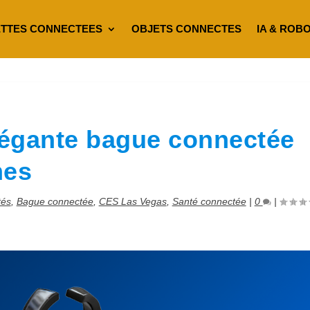
TTES CONNECTEES
OBJETS CONNECTES
IA & ROB
égante bague connectée
mes
tés
,
Bague connectée
,
CES Las Vegas
,
Santé connectée
|
0
|