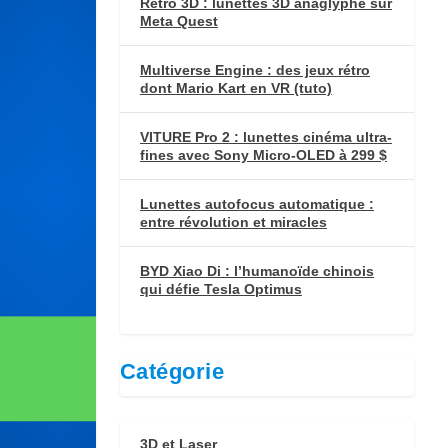
Retro 3D : lunettes 3D anaglyphe sur
Meta Quest
Multiverse Engine : des jeux rétro
dont Mario Kart en VR (tuto)
VITURE Pro 2 : lunettes cinéma ultra-
fines avec Sony Micro-OLED à 299 $
Lunettes autofocus automatique :
entre révolution et miracles
BYD Xiao Di : l’humanoïde chinois
qui défie Tesla Optimus
Catégorie
3D et Laser