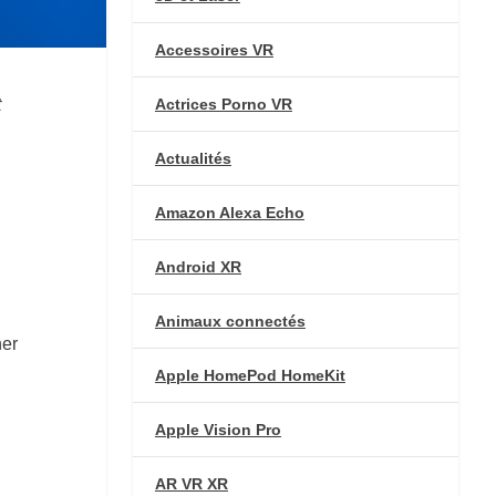
Accessoires VR
t
Actrices Porno VR
Actualités
Amazon Alexa Echo
Android XR
Animaux connectés
ner
Apple HomePod HomeKit
Apple Vision Pro
AR VR XR