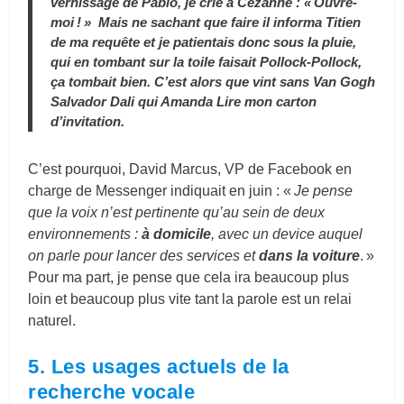
vernissage de Pablo, je crie à
Cézanne : « Ouvre-
moi
! » Mais ne sachant que faire il
informa Titien
de ma requête et je patientais donc sous la pluie,
qui en tombant sur la toile faisait
Pollock-Pollock
,
ça tombait bien.
C’est alors que
vint sans
Van Gogh
Salvador Dali qui
Amanda Lire
mon carton
d’invitation.
C’est pourquoi, David Marcus, VP de Facebook en
charge de Messenger indiquait en juin : «
Je pense
que la voix n’est pertinente qu’au sein de deux
environnements :
à domicile
, avec un device auquel
on parle pour lancer des services et
dans la voiture
. »
Pour ma part, je pense que cela ira beaucoup plus
loin et beaucoup plus vite tant la parole est un relai
naturel.
5. Les usages actuels de la
recherche vocale