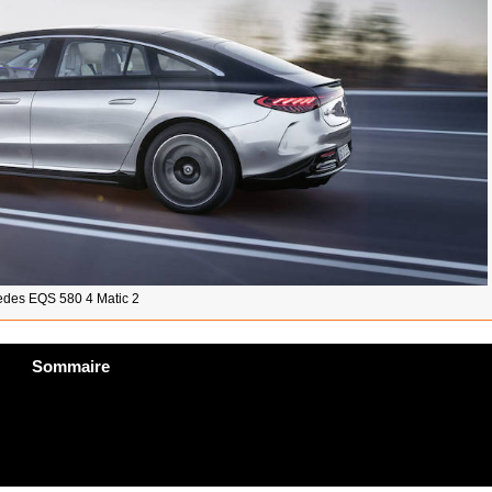
des EQS 580 4 Matic 2
Sommaire
c