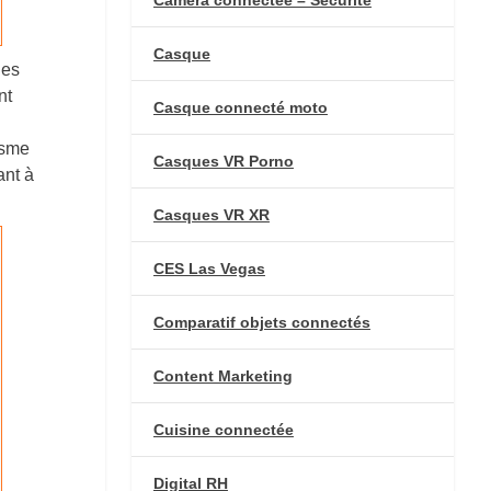
Casque
ues
nt
Casque connecté moto
isme
Casques VR Porno
ant à
Casques VR XR
CES Las Vegas
Comparatif objets connectés
Content Marketing
Cuisine connectée
Digital RH