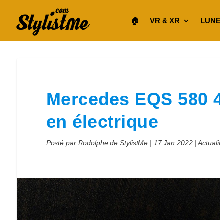
🏠︎
VR & XR
LUNE
Mercedes EQS 580 4M
en électrique
Posté par
Rodolphe de StylistMe
|
17 Jan 2022
|
Actuali