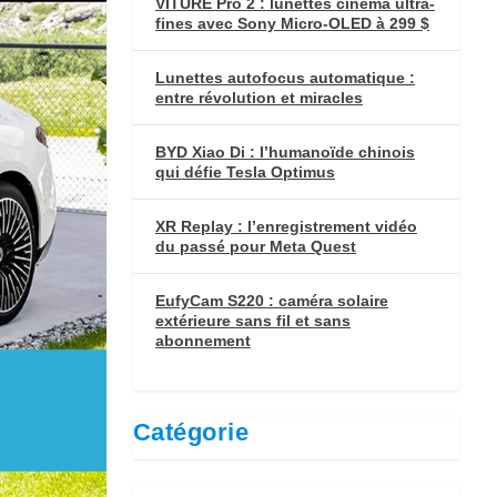
VITURE Pro 2 : lunettes cinéma ultra-
fines avec Sony Micro-OLED à 299 $
Lunettes autofocus automatique :
entre révolution et miracles
BYD Xiao Di : l’humanoïde chinois
qui défie Tesla Optimus
XR Replay : l’enregistrement vidéo
du passé pour Meta Quest
EufyCam S220 : caméra solaire
extérieure sans fil et sans
abonnement
Catégorie