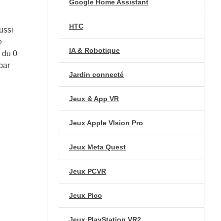
Google Home Assistant
HTC
ussi
e
IA & Robotique
 du 0
par
Jardin connecté
Jeux & App VR
Jeux Apple VIsion Pro
Jeux Meta Quest
Jeux PCVR
Jeux Pico
Jeux PlayStation VR2