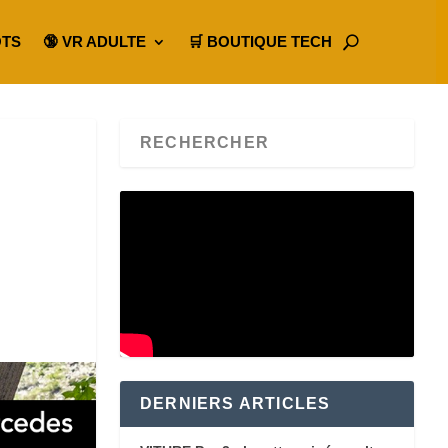
OTS
🔞 VR ADULTE
🛒 BOUTIQUE TECH
DERNIERS ARTICLES