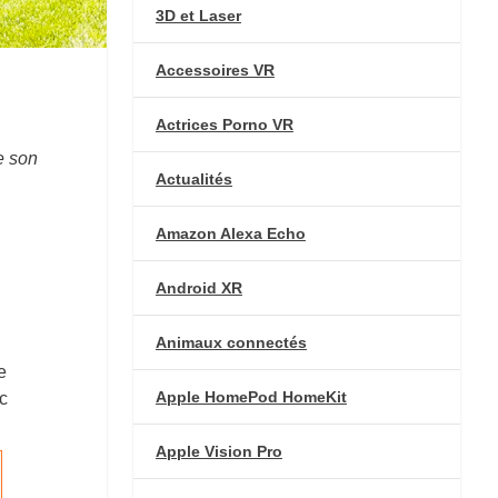
3D et Laser
Accessoires VR
Actrices Porno VR
e son
Actualités
Amazon Alexa Echo
Android XR
Animaux connectés
e
Apple HomePod HomeKit
c
Apple Vision Pro