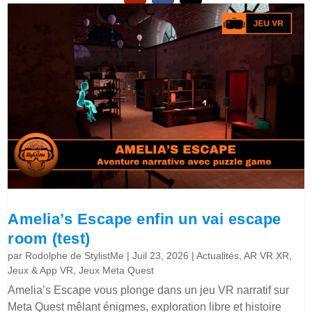
Amelia’s Escape enfin un vai escape
room (test)
par
Rodolphe de StylistMe
|
Juil 23, 2026
|
Actualités
,
AR VR XR
,
Jeux & App VR
,
Jeux Meta Quest
Amelia’s Escape vous plonge dans un jeu VR narratif sur
Meta Quest mêlant énigmes, exploration libre et histoire