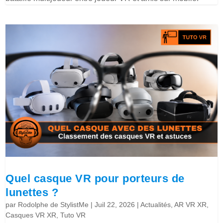
Quel casque VR pour porteurs de
lunettes ?
par
Rodolphe de StylistMe
|
Juil 22, 2026
|
Actualités
,
AR VR XR
,
Casques VR XR
,
Tuto VR