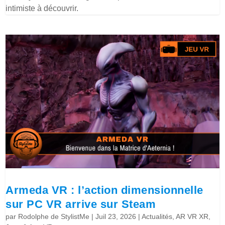
intimiste à découvrir.
Armeda VR : l’action dimensionnelle
sur PC VR arrive sur Steam
par
Rodolphe de StylistMe
|
Juil 23, 2026
|
Actualités
,
AR VR XR
,