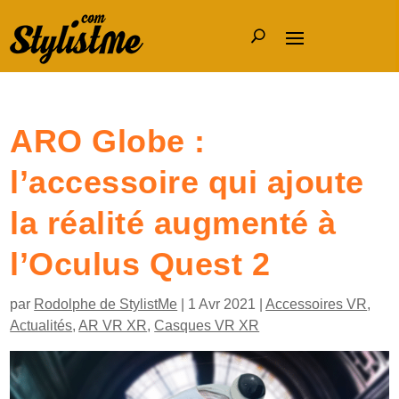
ARO Globe :
l’accessoire qui ajoute
la réalité augmenté à
l’Oculus Quest 2
par
Rodolphe de StylistMe
|
1 Avr 2021
|
Accessoires VR
,
Actualités
,
AR VR XR
,
Casques VR XR