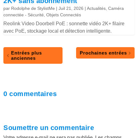
2K+ sans abonnement
par
Rodolphe de StylistMe
|
Juil 21, 2026
|
Actualités
,
Caméra
connectée - Sécurité
,
Objets Connectés
Reolink Video Doorbell PoE : sonnette vidéo 2K+ filaire
avec PoE, stockage local et détection intelligente.
Entrées plus
Prochaines entrées
anciennes
0 commentaires
Soumettre un commentaire
Votre adresse e-mail ne sera pas publiée.
Les champs