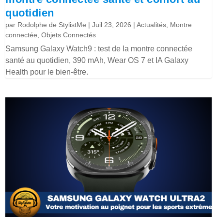
quotidien
par
Rodolphe de StylistMe
|
Juil 23, 2026
|
Actualités
,
Montre
connectée
,
Objets Connectés
Samsung Galaxy Watch9 : test de la montre connectée
santé au quotidien, 390 mAh, Wear OS 7 et IA Galaxy
Health pour le bien-être.