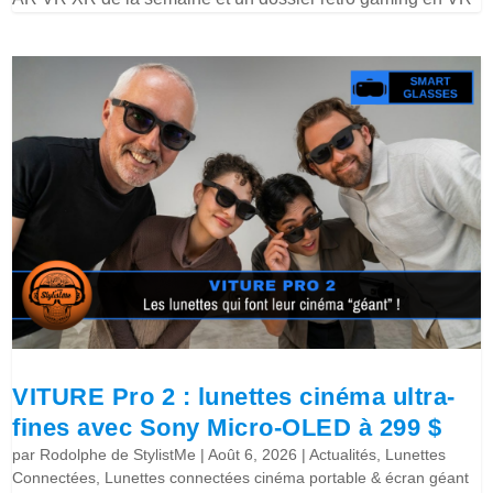
VITURE Pro 2 : lunettes cinéma ultra-
fines avec Sony Micro-OLED à 299 $
par
Rodolphe de StylistMe
|
Août 6, 2026
|
Actualités
,
Lunettes
Connectées
,
Lunettes connectées cinéma portable & écran géant