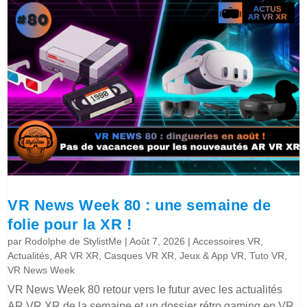
VR News Week 80 : une semaine de
folie pour la XR !
par
Rodolphe de StylistMe
|
Août 7, 2026
|
Accessoires VR
,
Actualités
,
AR VR XR
,
Casques VR XR
,
Jeux & App VR
,
Tuto VR
,
VR News Week
VR News Week 80 retour vers le futur avec les actualités
AR VR XR de la semaine et un dossier rétro gaming en VR