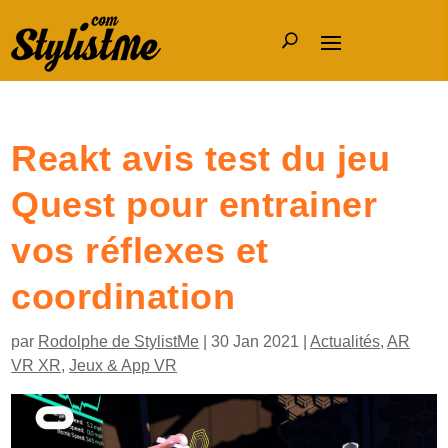
Reakt avis test du jeu
Quest pour entrainer
vos réflexes et
coordination
par
Rodolphe de StylistMe
|
30 Jan 2021
|
Actualités
,
AR
VR XR
,
Jeux & App VR