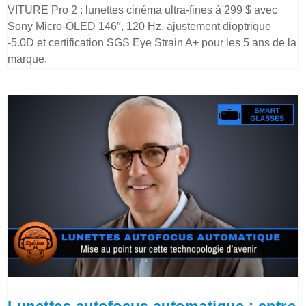
VITURE Pro 2 : lunettes cinéma ultra-fines à 299 $ avec
Sony Micro-OLED 146″, 120 Hz, ajustement dioptrique
-5.0D et certification SGS Eye Strain A+ pour les 5 ans de la
marque.