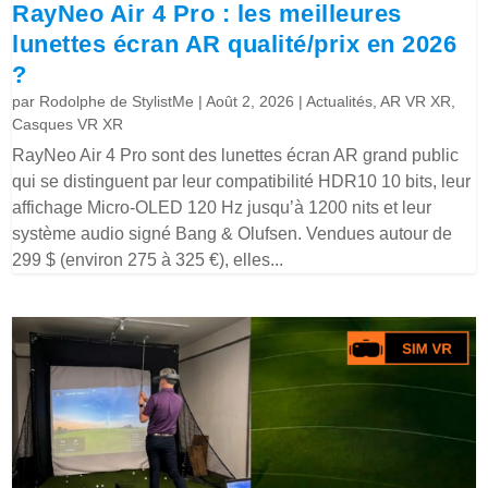
RayNeo Air 4 Pro : les meilleures
lunettes écran AR qualité/prix en 2026
?
par
Rodolphe de StylistMe
|
Août 2, 2026
|
Actualités
,
AR VR XR
,
Casques VR XR
RayNeo Air 4 Pro sont des lunettes écran AR grand public
qui se distinguent par leur compatibilité HDR10 10 bits, leur
affichage Micro-OLED 120 Hz jusqu’à 1200 nits et leur
système audio signé Bang & Olufsen. Vendues autour de
299 $ (environ 275 à 325 €), elles...