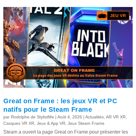
Great on Frame : les jeux VR et PC
natifs pour le Steam Frame
par
Rodolphe de StylistMe
|
Août 4, 2026
|
Actualités
,
AR VR XR
,
Casques VR XR
,
Jeux & App VR
,
Jeux Steam Frame
Steam a ouvert la page Great on Frame pour présenter les