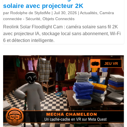
solaire avec projecteur 2K
par
Rodolphe de StylistMe
|
Juil 30, 2026
|
Actualités
,
Caméra
connectée - Sécurité
,
Objets Connectés
Reolink Solar Floodlight Cam : caméra solaire sans fil 2K
avec projecteur IA, stockage local sans abonnement, Wi-Fi
6 et détection intelligente.