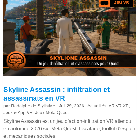
Skyline Assassin : infiltration et
assassinats en VR
par
Rodolphe de StylistMe
|
Juil 29, 2026
|
Actualités
,
AR VR XR
,
Jeux & App VR
,
Jeux Meta Quest
Skyline Assassin est un jeu d’action-infiltration VR attendu
en automne 2026 sur Meta Quest. Escalade, toolkit d’espion
et mécaniques sociales.