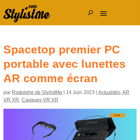
Spacetop premier PC
portable avec lunettes
AR comme écran
par
Rodolphe de StylistMe
|
14 Juin 2023
|
Actualités
,
AR
VR XR
,
Casques VR XR