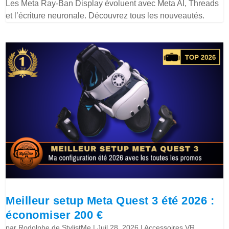
Les Meta Ray-Ban Display évoluent avec Meta AI, Threads
et l’écriture neuronale. Découvrez tous les nouveautés.
Meilleur setup Meta Quest 3 été 2026 :
économiser 200 €
par
Rodolphe de StylistMe
|
Juil 28, 2026
|
Accessoires VR
,