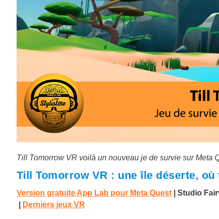
Till Tomorrow VR voilà un nouveau je de survie sur Meta 
Till Tomorrow VR : une île déserte, où
Version gratuite App Lab pour Meta Quest
| Studio Fa
|
Derniers jeux VR