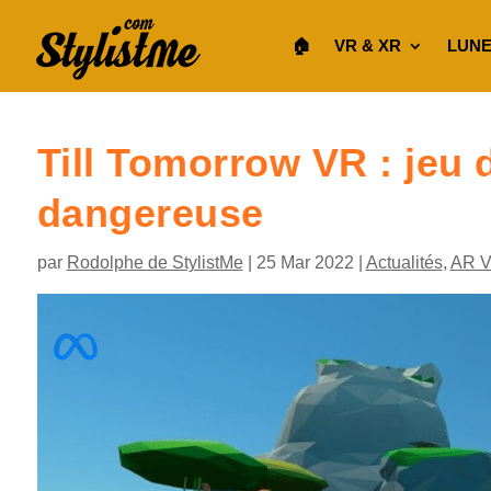
🏠︎
VR & XR
LUNE
Till Tomorrow VR : jeu d
dangereuse
par
Rodolphe de StylistMe
|
25 Mar 2022
|
Actualités
,
AR 