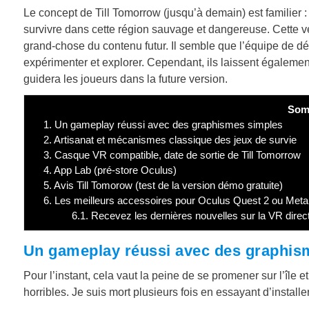
Le concept de Till Tomorrow (jusqu’à demain) est familier 
survivre dans cette région sauvage et dangereuse. Cette v
grand-chose du contenu futur. Il semble que l’équipe de 
expérimenter et explorer. Cependant, ils laissent également
guidera les joueurs dans la future version.
Som
1.
Un gameplay réussi avec des graphismes simples
2.
Artisanat et mécanismes classique des jeux de survie
3.
Casque VR compatible, date de sortie de Till Tomorrow
4.
App Lab (pré-store Oculus)
5.
Avis Till Tomorow (test de la version démo gratuite)
6.
Les meilleurs accessoires pour Oculus Quest 2 ou Met
6.1.
Recevez les dernières nouvelles sur la VR direc
Un gameplay réussi avec des graphis
Pour l’instant, cela vaut la peine de se promener sur l’île 
horribles. Je suis mort plusieurs fois en essayant d’install