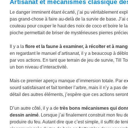
Artisanat et mécanismes classique des
Le danger imminent étant écarté, j’ai pu véritablement explor
pas grand-chose à faire au-delà de la survie de base. J’ai 
couteau pour couper le haut des noix de coco et boire le lai
pioche permettait de briser de mystérieuses pierres précie
Il y a la
flore et la faune à examiner, à récolter et à man
en regardant le manuel d’artisanat, il y a beaucoup à déb
par vos actions. En tant que terrain de jeu de survie, Til
un bon niveau d’interactivité.
Mais ce premier aperçu manque d’immersion totale. Par ex
sourd satisfaisant et fait tomber l’arbre, mais il n’y a pas
détail des autres éléments, j’espère que ces actions seront
D’un autre côté, il y a de
très bons mécanismes qui donne
dessin animé
. Lorsque j’ai finalement construit mon feu de
produire du feu. Autant dire que c’est simple, il suffit de te