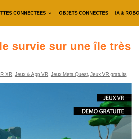
TTES CONNECTEES
OBJETS CONNECTES
IA & ROB
e survie sur une île très
VR XR
,
Jeux & App VR
,
Jeux Meta Quest
,
Jeux VR gratuits