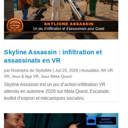
Skyline Assassin : infiltration et
assassinats en VR
par
Rodolphe de StylistMe
|
Juil 29, 2026
|
Actualités
,
AR VR
XR
,
Jeux & App VR
,
Jeux Meta Quest
Skyline Assassin est un jeu d’action-infiltration VR
attendu en automne 2026 sur Meta Quest. Escalade,
toolkit d’espion et mécaniques sociales.