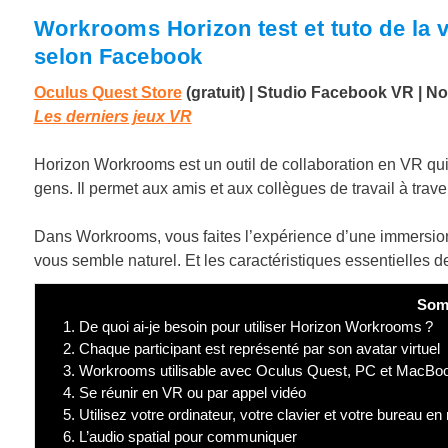
Workrooms Horizon test et tuto de la vi
selon Facebook
Oculus Quest Store
(gratuit)
|
Studio
Facebook VR
|
No
Les derniers jeux VR
Horizon Workrooms est un outil de collaboration en VR qui 
gens. Il permet aux amis et aux collègues de travail à trav
Dans Workrooms, vous faites l’expérience d’une immersion 
vous semble naturel. Et les caractéristiques essentielles de l
Som
1.
De quoi ai-je besoin pour utiliser Horizon Workrooms ?
2.
Chaque participant est représenté par son avatar virtuel
3.
Workrooms utilisable avec Oculus Quest, PC et MacBook
4.
Se réunir en VR ou par appel vidéo
5.
Utilisez votre ordinateur, votre clavier et votre bureau en 
6.
L’audio spatial pour communiquer