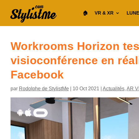
🏠︎
VR & XR
LUNE
Workrooms Horizon test 
visioconférence en réali
Facebook
par
Rodolphe de StylistMe
|
10 Oct 2021
|
Actualités
,
AR V