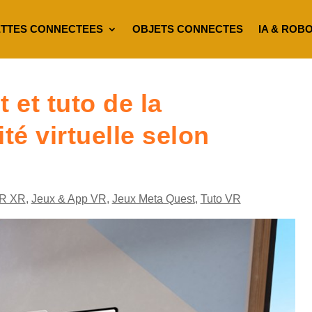
TTES CONNECTEES
OBJETS CONNECTES
IA & ROB
et tuto de la
té virtuelle selon
R XR
,
Jeux & App VR
,
Jeux Meta Quest
,
Tuto VR