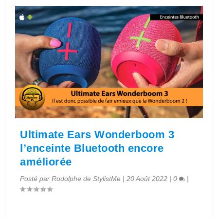
Ultimate Ears Wonderboom 3
l’enceinte Bluetooth encore
améliorée
Posté par
Rodolphe de StylistMe
|
20 Août 2022
|
0
|